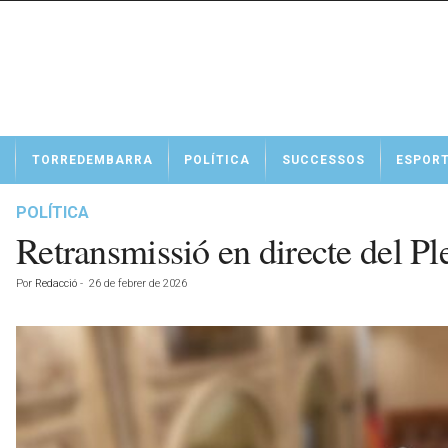
N
TORREDEMBARRA
POLÍTICA
SUCCESSOS
ESPOR
o
t
í
POLÍTICA
c
Retransmissió en directe del Pl
i
e
Por
Redacció
-
26 de febrer de 2026
s
d
e
T
o
r
r
e