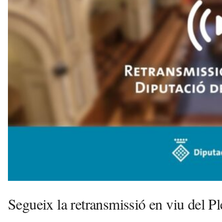
d
e
m
b
a
r
r
a
a
v
u
i
Segueix la retransmissió en viu del Pl