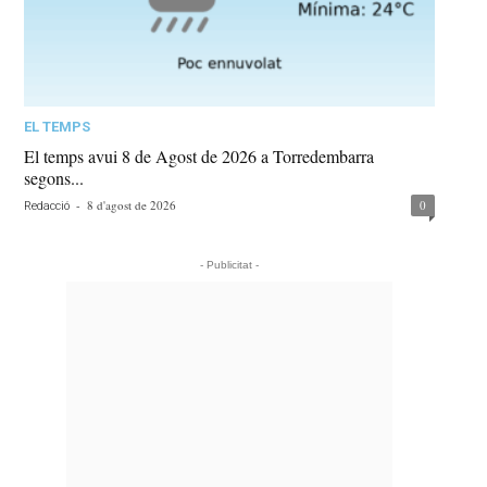
EL TEMPS
El temps avui 8 de Agost de 2026 a Torredembarra
segons...
-
8 d'agost de 2026
0
Redacció
- Publicitat -