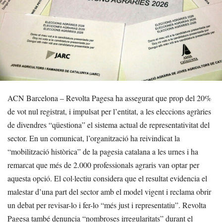
ACN Barcelona – Revolta Pagesa ha assegurat que prop del 20%
de vot nul registrat, i impulsat per l’entitat, a les eleccions agràries
de divendres “qüestiona” el sistema actual de representativitat del
sector. En un comunicat, l’organització ha reivindicat la
“mobilització històrica” de la pagesia catalana a les urnes i ha
remarcat que més de 2.000 professionals agraris van optar per
aquesta opció. El col·lectiu considera que el resultat evidencia el
malestar d’una part del sector amb el model vigent i reclama obrir
un debat per revisar-lo i fer-lo “més just i representatiu”. Revolta
Pagesa també denuncia “nombroses irregularitats” durant el