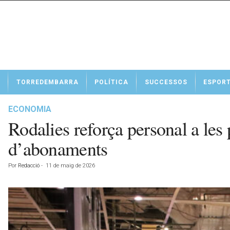
N
TORREDEMBARRA
POLÍTICA
SUCCESSOS
ESPOR
o
t
í
ECONOMIA
c
Rodalies reforça personal a les 
i
e
d’abonaments
s
d
Por
Redacció
-
11 de maig de 2026
e
T
o
r
r
e