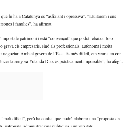
t que hi ha a Catalunya és “asfixiant i opressiva”. “Lluitarem i ens
sones i famílies”, ha afirmat.
l’impost de patrimoni i està “convençut” que podrà rebaixar-lo o
no grava els empresaris, sinó als professionals, autònoms i molts
tar negociar. Amb el govern de l’Estat és més difícil, em veuria en cor
ncer la senyora Yolanda Díaz és pràcticament impossible”, ha afegit.
t “molt difícil”, però ha confiat que podrà elaborar una “proposta de
s, patronals, administracions públiques i universitats.