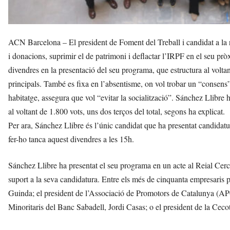
ACN Barcelona – El president de Foment del Treball i candidat a la r
i donacions, suprimir el de patrimoni i deflactar l’IRPF en el seu pr
divendres en la presentació del seu programa, que estructura al voltan
principals. També es fixa en l’absentisme, on vol trobar un “consens” i
habitatge, assegura que vol “evitar la socialització”. Sánchez Llibre 
al voltant de 1.800 vots, uns dos terços del total, segons ha explicat.
Per ara, Sánchez Llibre és l’únic candidat que ha presentat candidatu
fer-ho tanca aquest divendres a les 15h.
Sánchez Llibre ha presentat el seu programa en un acte al Reial Ce
suport a la seva candidatura. Entre els més de cinquanta empresaris pr
Guinda; el president de l’Associació de Promotors de Catalunya (APC
Minoritaris del Banc Sabadell, Jordi Casas; o el president de la Cecot