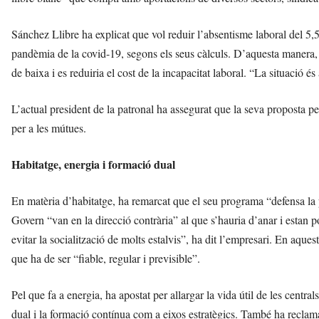
Sánchez Llibre ha explicat que vol reduir l’absentisme laboral del 5,5
pandèmia de la covid-19, segons els seus càlculs. D’aquesta manera, 
de baixa i es reduiria el cost de la incapacitat laboral. “La situació és
L’actual president de la patronal ha assegurat que la seva proposta pe
per a les mútues.
Habitatge, energia i formació dual
En matèria d’habitatge, ha remarcat que el seu programa “defensa la p
Govern “van en la direcció contrària” al que s’hauria d’anar i estan p
evitar la socialització de molts estalvis”, ha dit l’empresari. En aques
que ha de ser “fiable, regular i previsible”.
Pel que fa a energia, ha apostat per allargar la vida útil de les centr
dual i la formació contínua com a eixos estratègics. També ha reclamat