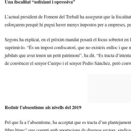
Una fiscalitat “asfixiant i opressiva”
L’actual president de Foment del Treball ha assegurat que la fiscalita
esforçarem perquè hi pugui haver menys impostos per a empreses, per
Segons ha explicat, en el pròxim mandat posarà el focus sobretot en 
suprimir-lo. “És un impost confiscatori, que no existeix enlloc i que 
jubilats que avui tenen un petit patrimoni”, ha dit. “Es tracta d’inten
de convèncer el senyor Cuerpo i el senyor Pedro Sánchez, però convè
Reduir l’absentisme als nivells del 2019
Pel que fa a l’absentisme, ha acceptat que es tracta d’un plantejamen
llibre blanc” que compti amb aportacions de diversos sectors, sindicat