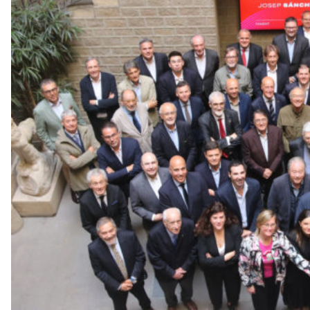
d
e
m
b
a
r
r
a
a
v
u
i