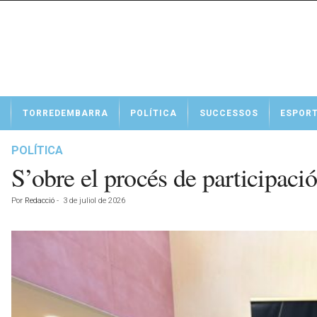
N
TORREDEMBARRA
POLÍTICA
SUCCESSOS
ESPOR
o
t
í
POLÍTICA
c
S’obre el procés de participaci
i
e
Por
Redacció
-
3 de juliol de 2026
s
d
e
T
o
r
r
e