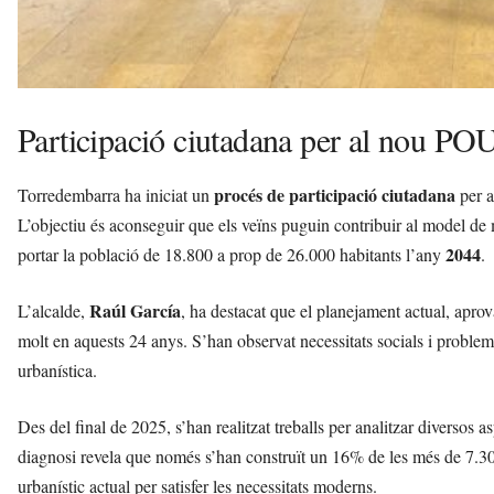
Participació ciutadana per al nou P
procés de participació ciutadana
Torredembarra ha iniciat un
per a
L’objectiu és aconseguir que els veïns puguin contribuir al model de m
2044
portar la població de 18.800 a prop de 26.000 habitants l’any
.
Raúl García
L’alcalde,
, ha destacat que el planejament actual, aprov
molt en aquests 24 anys. S’han observat necessitats socials i problem
urbanística.
Des del final de 2025, s’han realitzat treballs per analitzar diversos a
diagnosi revela que només s’han construït un 16% de les més de 7.30
urbanístic actual per satisfer les necessitats moderns.