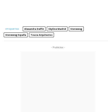
ETIQUETAS
Alexandra Delfín
Skyline Madrid
Stoneweg
Stoneweg España
Touza Arquitectos
- Publicitat -