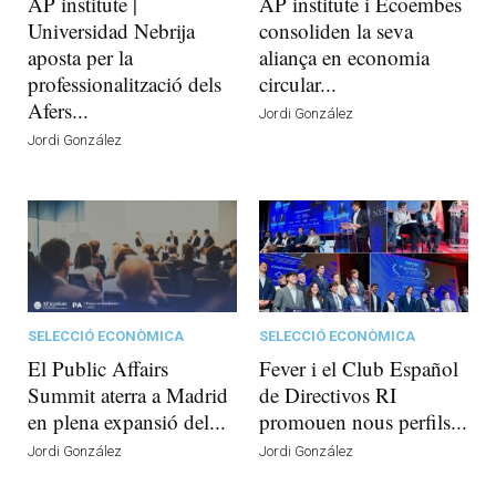
AP institute |
AP institute i Ecoembes
Universidad Nebrija
consoliden la seva
aposta per la
aliança en economia
professionalització dels
circular...
Afers...
Jordi González
Jordi González
SELECCIÓ ECONÒMICA
SELECCIÓ ECONÒMICA
El Public Affairs
Fever i el Club Español
Summit aterra a Madrid
de Directivos RI
en plena expansió del...
promouen nous perfils...
Jordi González
Jordi González