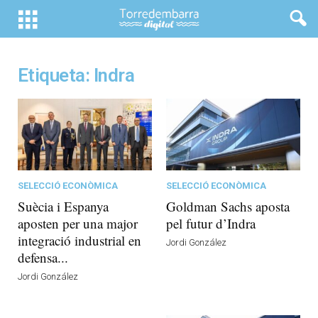
Etiqueta: Indra
SELECCIÓ ECONÒMICA
SELECCIÓ ECONÒMICA
Suècia i Espanya
Goldman Sachs aposta
aposten per una major
pel futur d’Indra
integració industrial en
Jordi González
defensa...
Jordi González