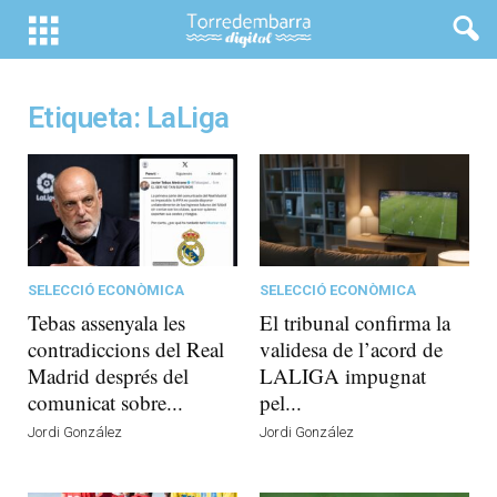
Etiqueta: LaLiga
SELECCIÓ ECONÒMICA
SELECCIÓ ECONÒMICA
Tebas assenyala les
El tribunal confirma la
contradiccions del Real
validesa de l’acord de
Madrid després del
LALIGA impugnat
comunicat sobre...
pel...
Jordi González
Jordi González