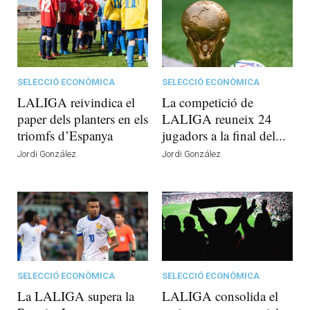
SELECCIÓ ECONÒMICA
SELECCIÓ ECONÒMICA
LALIGA reivindica el
La competició de
paper dels planters en els
LALIGA reuneix 24
triomfs d’Espanya
jugadors a la final del...
Jordi González
Jordi González
SELECCIÓ ECONÒMICA
SELECCIÓ ECONÒMICA
La LALIGA supera la
LALIGA consolida el