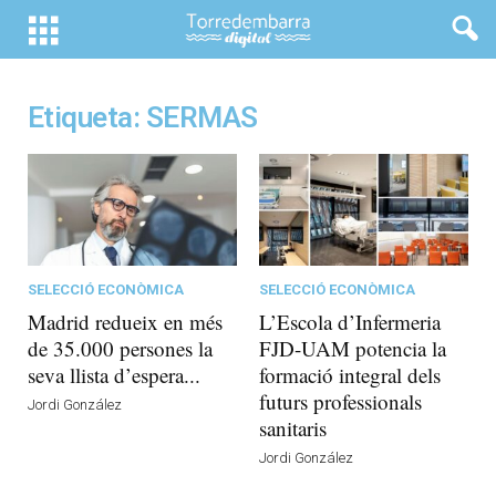
Etiqueta: SERMAS
SELECCIÓ ECONÒMICA
SELECCIÓ ECONÒMICA
Madrid redueix en més
L’Escola d’Infermeria
de 35.000 persones la
FJD-UAM potencia la
seva llista d’espera...
formació integral dels
futurs professionals
Jordi González
sanitaris
Jordi González