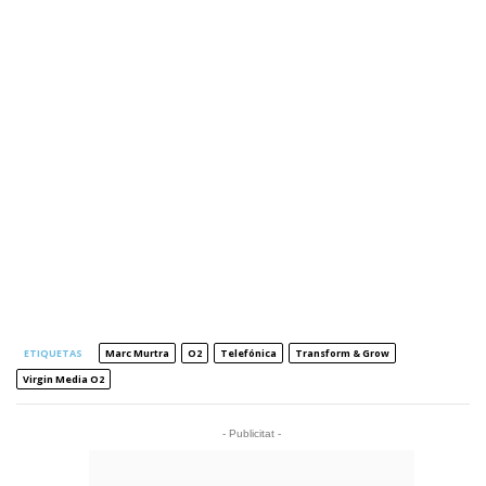
ETIQUETAS
Marc Murtra
O2
Telefónica
Transform & Grow
Virgin Media O2
- Publicitat -