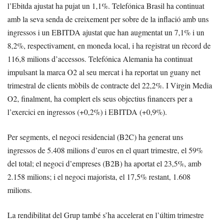
l’Ebitda ajustat ha pujat un 1,1%. Telefónica Brasil ha continuat
amb la seva senda de creixement per sobre de la inflació amb uns
ingressos i un EBITDA ajustat que han augmentat un 7,1% i un
8,2%, respectivament, en moneda local, i ha registrat un rècord de
116,8 milions d’accessos. Telefónica Alemania ha continuat
impulsant la marca O2 al seu mercat i ha reportat un guany net
trimestral de clients mòbils de contracte del 22,2%. I Virgin Media
O2, finalment, ha complert els seus objectius financers per a
l’exercici en ingressos (+0,2%) i EBITDA (+0,9%).
Per segments, el negoci residencial (B2C) ha generat uns
ingressos de 5.408 milions d’euros en el quart trimestre, el 59%
del total; el negoci d’empreses (B2B) ha aportat el 23,5%, amb
2.158 milions; i el negoci majorista, el 17,5% restant, 1.608
milions.
La rendibilitat del Grup també s’ha accelerat en l’últim trimestre