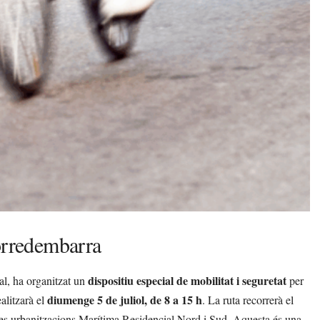
Torredembarra
dispositiu especial de mobilitat i seguretat
al, ha organitzat un
per
diumenge 5 de juliol, de 8 a 15 h
ealitzarà el
. La ruta recorrerà el
 les urbanitzacions Marítima Residencial Nord i Sud. Aquesta és una