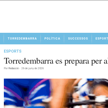
N
TORREDEMBARRA
POLÍTICA
SUCCESSOS
ESPOR
o
t
í
ESPORTS
c
Torredembarra es prepara per al
i
e
Por
Redacció
-
26 de juny de 2026
s
d
e
T
o
r
r
e