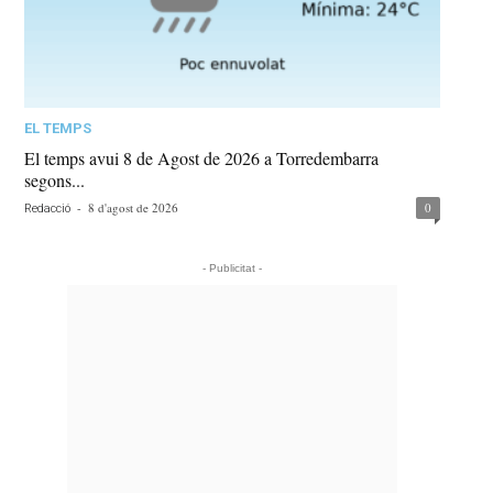
EL TEMPS
El temps avui 8 de Agost de 2026 a Torredembarra
segons...
-
8 d'agost de 2026
0
Redacció
- Publicitat -