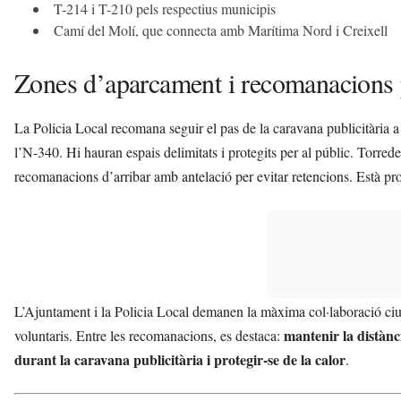
T-214 i T-210 pels respectius municipis
Camí del Molí, que connecta amb Marítima Nord i Creixell
Zones d’aparcament i recomanacions p
La Policia Local recomana seguir el pas de la caravana publicitària a le
l’N-340. Hi hauran espais delimitats i protegits per al públic. Torr
recomanacions d’arribar amb antelació per evitar retencions. Està proh
L’Ajuntament i la Policia Local demanen la màxima col·laboració ciut
mantenir la distànc
voluntaris. Entre les recomanacions, es destaca:
durant la caravana publicitària i protegir-se de la calor
.