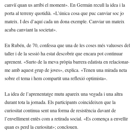
canviï quan us arribi el moment». En Germán recull la idea i la
porta al terreny quotidià. «L’única cosa que puc canviar soc jo
mateix. I des d’aquí cada un dona exemple. Canviar un mateix
acaba canviant la societat».
En Rubén, de 70, confessa que una de les coses més valuoses del
taller i de la sessió ha estat descobrir que encara pot continuar
aprenent. «Surto de la meva pròpia barrera edatista en relacionar-
me amb aquest grup de joves», explica. «Tenen una mirada neta
sobre el tema i hem compartit una reflexió optimista».
La idea de l’aprenentatge mutu apareix una vegada i una altra
durant tota la jornada. Els participants coincideixen que la
curiositat continua sent una forma de resistència davant de
l’envelliment entès com a retirada social. «Es comença a envellir
quan es perd la curiositat»; conclouen.