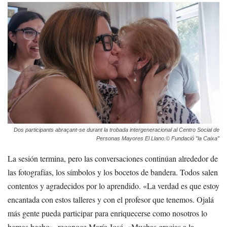
Dos participants abraçant-se durant la trobada intergeneracional al Centro Social de
Personas Mayores El Llano.
© Fundació ”la Caixa”
La sesión termina, pero las conversaciones continúan alrededor de
las fotografías, los símbolos y los bocetos de bandera. Todos salen
contentos y agradecidos por lo aprendido. «La verdad es que estoy
encantada con estos talleres y con el profesor que tenemos. Ojalá
más gente pueda participar para enriquecerse como nosotros lo
hemos hecho», reconoce María José. «Muchas gracias a la