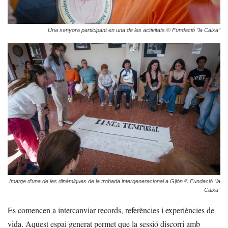
Una senyora participant en una de les activitats.
© Fundació ”la Caixa”
Imatge d’una de les dinàmiques de la trobada intergeneracional a Gijón.
© Fundació ”la
Caixa”
Es comencen a intercanviar records, referències i experiències de
vida. Aquest espai generat permet que la sessió discorri amb