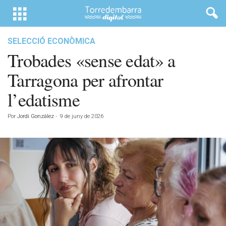
SELECCIÓ ECONÒMICA
Trobades «sense edat» a
Tarragona per afrontar
l’edatisme
Por
Jordi González
-
9 de juny de 2026