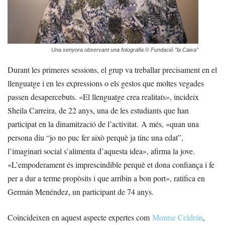
Una senyora observant una fotografia.
© Fundació ”la Caixa”
Durant les primeres sessions, el grup va treballar precisament en el
llenguatge i en les expressions o els gestos que moltes vegades
passen desapercebuts. «El llenguatge crea realitats», incideix
Sheila Carreira, de 22 anys, una de les estudiants que han
participat en la dinamització de l’activitat. A més, «quan una
persona diu “jo no puc fer això perquè ja tinc una edat”,
l’imaginari social s’alimenta d’aquesta idea», afirma la jove.
«L’empoderament és imprescindible perquè et dona confiança i fe
per a dur a terme propòsits i que arribin a bon port», ratifica en
Germán Menéndez, un participant de 74 anys.
Coincideixen en aquest aspecte expertes com
Montse Celdrán
,