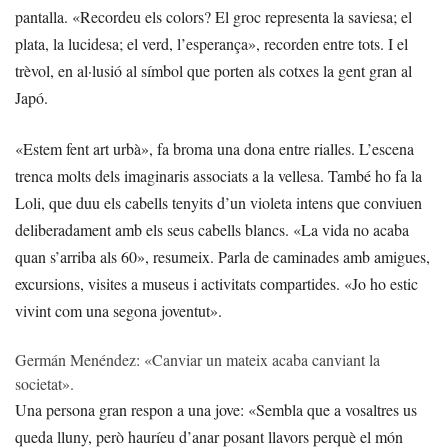
pantalla. «Recordeu els colors? El groc representa la saviesa; el
plata, la lucidesa; el verd, l’esperança», recorden entre tots. I el
trèvol, en al·lusió al símbol que porten als cotxes la gent gran al
Japó.
«Estem fent art urbà», fa broma una dona entre rialles. L’escena
trenca molts dels imaginaris associats a la vellesa. També ho fa la
Loli, que duu els cabells tenyits d’un violeta intens que conviuen
deliberadament amb els seus cabells blancs. «La vida no acaba
quan s’arriba als 60», resumeix. Parla de caminades amb amigues,
excursions, visites a museus i activitats compartides. «Jo ho estic
vivint com una segona joventut».
Germán Menéndez: «Canviar un mateix acaba canviant la
societat».
Una persona gran respon a una jove: «Sembla que a vosaltres us
queda lluny, però hauríeu d’anar posant llavors perquè el món