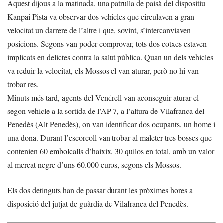
Aquest dijous a la matinada, una patrulla de paisà del dispositiu
Kanpai Pista va observar dos vehicles que circulaven a gran
velocitat un darrere de l’altre i que, sovint, s’intercanviaven
posicions. Segons van poder comprovar, tots dos cotxes estaven
implicats en delictes contra la salut pública. Quan un dels vehicles
va reduir la velocitat, els Mossos el van aturar, però no hi van
trobar res.
Minuts més tard, agents del Vendrell van aconseguir aturar el
segon vehicle a la sortida de l’AP-7, a l’altura de Vilafranca del
Penedès (Alt Penedès), on van identificar dos ocupants, un home i
una dona. Durant l’escorcoll van trobar al maleter tres bosses que
contenien 60 embolcalls d’haixix, 30 quilos en total, amb un valor
al mercat negre d’uns 60.000 euros, segons els Mossos.
Els dos detinguts han de passar durant les pròximes hores a
disposició del jutjat de guàrdia de Vilafranca del Penedès.