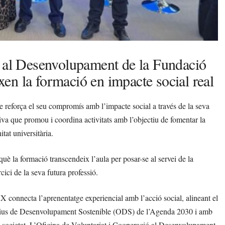
ó al Desenvolupament de la Fundació
en la formació en impacte social real
reforça el seu compromís amb l’impacte social a través de la seva
va que promou i coordina activitats amb l’objectiu de fomentar la
itat universitària.
la formació transcendeix l’aula per posar-se al servei de la
rcici de la seva futura professió.
X connecta l’aprenentatge experiencial amb l’acció social, alineant el
ctius de Desenvolupament Sostenible (ODS) de l’Agenda 2030 i amb
la societat. L’Oficina de Voluntariat i Cooperació al Desenvolupament