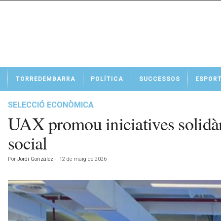
N
TORREDEMBARRA
POLÍTICA
SUCCESSOS
ESPOR
o
t
í
SELECCIÓ ECONÒMICA
c
UAX promou iniciatives solidà
i
e
social
s
d
Por
Jordi González
-
12 de maig de 2026
e
T
o
r
r
e