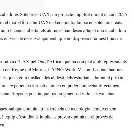
ncubadores Solidàries UAX, un projecte impulsat durant el curs 2025-
om el model formatiu UAXmakers pot traduir-se en solucions reals
y amb llicència oberta, els alumnes han desenvolupat una incubadora
sos en vies de desenvolupament, que no disposen d’aquest tipus de
emorativa d’UAX pel Dia d’Àfrica, que ha comptat amb representants
a i del Regne del Marroc, i l’ONG World Vision. Les incubadores
al és que siguin traslladades al destí pels estudiants durant el pròxim
a d’una experiència formativa única en poder connectar directament
sona l’impacte positiu que poden generar des de la seva feina.
rnacional que combina transferència de tecnologia, coneixement
t, l’equip d’estudiants implicats preveu optimitzar el procés de
iva.