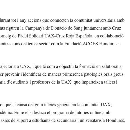
rant tot l’any accions que connecten la comunitat universitària amb
s recents figuren la Campanya de Donació de Sang juntament amb Cruz
 Torneig de Pàdel Solidari UAX-Cruz Roja Española, en col·laboració
anitzacions del tercer sector com la Fundació ACOES Honduras i
ectòria a UAX, i que té com a objectiu la formació en salut oral a
per prevenir i identificar de manera primerenca patologies orals greus
ia d’estudiants i professors de la UAX, que imparteixen tallers i
lot que, a causa del gran interès generat en la comunitat UAX,
dèmic. Entre ells destaca el programa de tutories online amb
s de suport a estudiants de secundària i universitaris a Hondures,