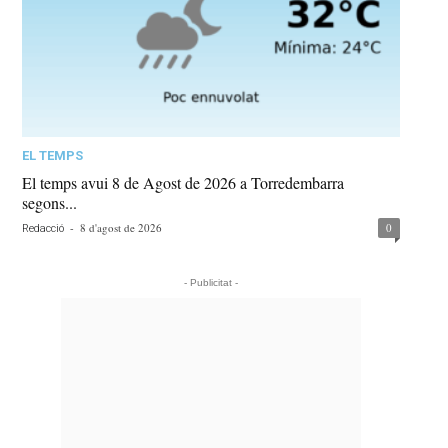
EL TEMPS
El temps avui 8 de Agost de 2026 a Torredembarra
segons...
-
8 d'agost de 2026
0
Redacció
- Publicitat -