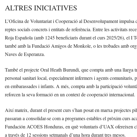
ALTRES INICIATIVES
L’Oficina de Voluntariat i Cooperació al Desenvolupament impulsa du
reptes socials concrets i entitats de referència. Entre les activitat
Roja Española (amb 1245 beneficiaris durant el curs 2025/26), el I
també amb la Fundació Amigos de Monkole, o les trobades amb org
Naves de Esperanza.
També el projecte Oral Heath Burundi, que compta amb una llarga traj
personal sanitari local, especialment infermers i agents comunitaris, 
en embarassades i infants. A més, compta amb la participació voluntàr
reforcen la seva formació en un context de cooperació internacional.
Així mateix, durant el present curs s’han posat en marxa projectes pi
passaran a consolidar-se com a programes estables el pròxim curs aca
Fundación ACOES Honduras, en què voluntaris d’UAX ofereixen classe
a través de 12 sessions setmanals d’una hora durant tres mesos.