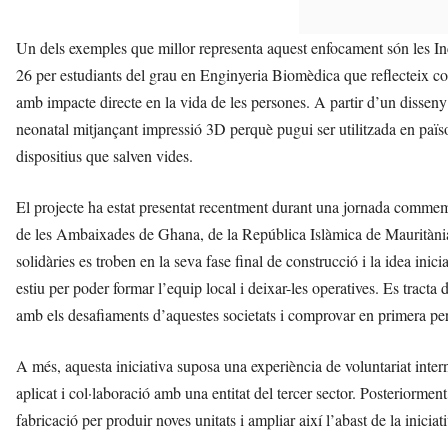
Un dels exemples que millor representa aquest enfocament són les I
26 per estudiants del grau en Enginyeria Biomèdica que reflecteix c
amb impacte directe en la vida de les persones. A partir d’un dissen
neonatal mitjançant impressió 3D perquè pugui ser utilitzada en paï
dispositius que salven vides.
El projecte ha estat presentat recentment durant una jornada comm
de les Ambaixades de Ghana, de la República Islàmica de Mauritàni
solidàries es troben en la seva fase final de construcció i la idea inici
estiu per poder formar l’equip local i deixar-les operatives. Es tract
amb els desafiaments d’aquestes societats i comprovar en primera per
A més, aquesta iniciativa suposa una experiència de voluntariat inte
aplicat i col·laboració amb una entitat del tercer sector. Posteriormen
fabricació per produir noves unitats i ampliar així l’abast de la iniciat