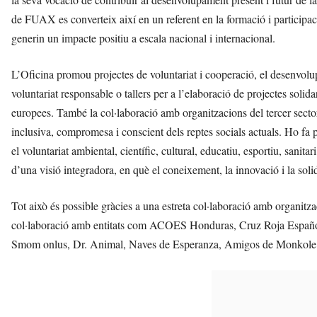
de FUAX es converteix així en un referent en la formació i participaci
generin un impacte positiu a escala nacional i internacional.
L’Oficina promou projectes de voluntariat i cooperació, el desenvol
voluntariat responsable o tallers per a l’elaboració de projectes solid
europees. També la col·laboració amb organitzacions del tercer secto
inclusiva, compromesa i conscient dels reptes socials actuals. Ho fa p
el voluntariat ambiental, científic, cultural, educatiu, esportiu, sanita
d’una visió integradora, en què el coneixement, la innovació i la soli
Tot això és possible gràcies a una estreta col·laboració amb organitza
col·laboració amb entitats com ACOES Honduras, Cruz Roja Españo
Smom onlus, Dr. Animal, Naves de Esperanza, Amigos de Monkole 