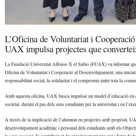
L’Oficina de Voluntariat i Cooperaci
UAX impulsa projectes que converteix
La Fundació Universitat Alfonso X el Sabio (FUAX) va informar que 
Oficina de Voluntariat i Cooperació al Desenvolupament, una iniciati
responsabilitat social, la solidaritat i el compromís entre tota la comun
Amb aquesta oficina, UAX busca impulsar un model d’educació en què 
societat, durant el pas dels seus estudiants per la universitat i en l’exe
A través de la implicació de l’alumnat en projectes amb propòsit, UA
desenvolupament acadèmic i personal dels estudiants amb els Obje
la seva vocació de contribuir al desenvolupament present i futur de 