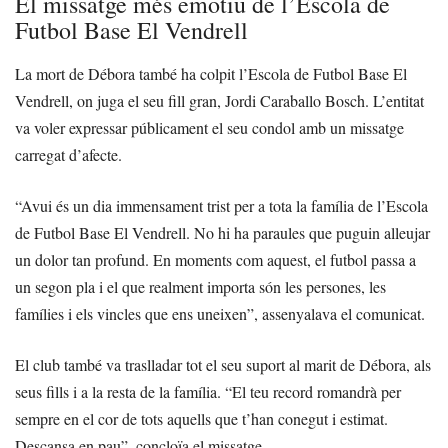
El missatge més emotiu de l’Escola de
Futbol Base El Vendrell
La mort de Débora també ha colpit l’Escola de Futbol Base El
Vendrell, on juga el seu fill gran, Jordi Caraballo Bosch. L’entitat
va voler expressar públicament el seu condol amb un missatge
carregat d’afecte.
“Avui és un dia immensament trist per a tota la família de l’Escola
de Futbol Base El Vendrell. No hi ha paraules que puguin alleujar
un dolor tan profund. En moments com aquest, el futbol passa a
un segon pla i el que realment importa són les persones, les
famílies i els vincles que ens uneixen”, assenyalava el comunicat.
El club també va traslladar tot el seu suport al marit de Débora, als
seus fills i a la resta de la família. “El teu record romandrà per
sempre en el cor de tots aquells que t’han conegut i estimat.
Descansa en pau”, concloïa el missatge.