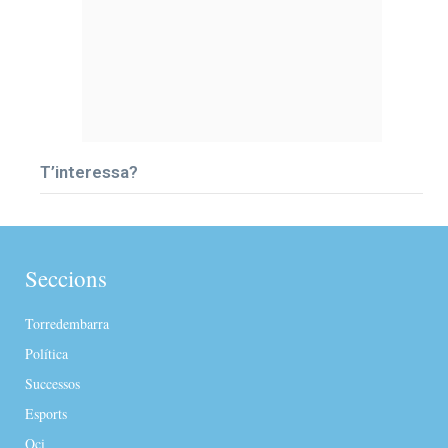
T’interessa?
Seccions
Torredembarra
Política
Successos
Esports
Oci