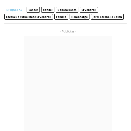
ETIQUETAS
Càncer
Condol
Débora Bosch
El Vendrell
Escola De Futbol Base El Vendrell
Família
Homenatge
Jordi Caraballo Bosch
- Publicitat -