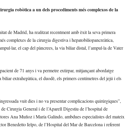
cirurgia robòtica a un dels procediments més complexos de la
itat de Madrid, ha realitzat recentment amb èxit la seva primera
és complexes de la cirurgia digestiva i hepatobiliopancreàtica,
pul·lar, el cap del pàncrees, la via biliar distal, l’ampul·la de Vater
 pacient de 71 anys i va permetre extirpar, mitjançant abordatge
a biliar extrahepàtica, el duodè, els primers centímetres del jejú i els
ingressada vuit dies i no va presentar complicacions quirúrgiques”,
 de Cirurgia General i de l’Aparell Digestiu de l’hospital de
doctores Ana Muñoz i María Galindo, ambdues especialistes del mateix
doctor Benedetto Ielpo, de l’Hospital del Mar de Barcelona i referent