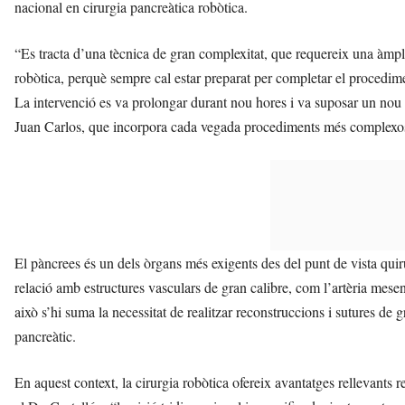
nacional en cirurgia pancreàtica robòtica.
“Es tracta d’una tècnica de gran complexitat, que requereix una àmpli
robòtica, perquè sempre cal estar preparat per completar el procedimen
La intervenció es va prolongar durant nou hores i va suposar un nou
Juan Carlos, que incorpora cada vegada procediments més complexos a
El pàncrees és un dels òrgans més exigents des del punt de vista quirúr
relació amb estructures vasculars de gran calibre, com l’artèria mesent
això s’hi suma la necessitat de realitzar reconstruccions i sutures de
pancreàtic.
En aquest context, la cirurgia robòtica ofereix avantatges rellevants 