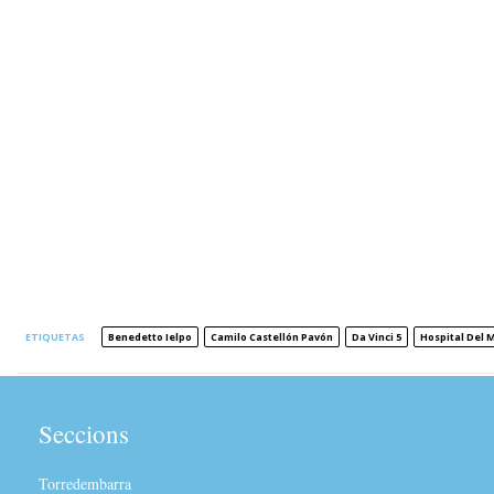
ETIQUETAS
Benedetto Ielpo
Camilo Castellón Pavón
Da Vinci 5
Hospital Del 
Seccions
Torredembarra