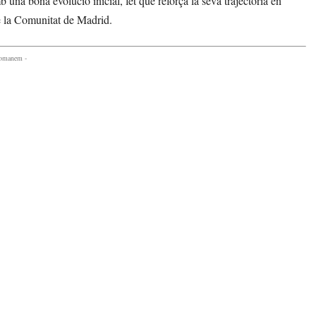
 una bona evolució inicial, fet que reforça la seva trajectòria en
de la Comunitat de Madrid.
comanem -