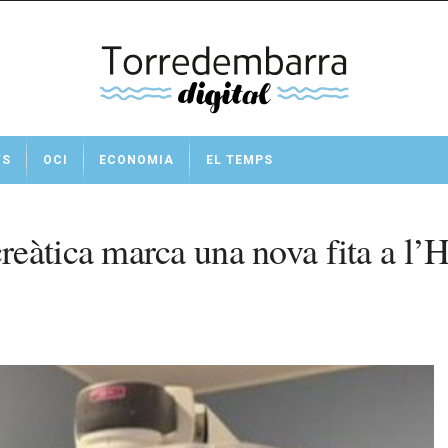
TS
OCI
ECONOMIA
EL TEMPS
eàtica marca una nova fita a l’H