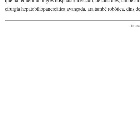
que ha requerit un ingrés hospitalari més curt, de cinc dies, també amb
cirurgia hepatobiliopancreàtica avançada, ara també robòtica, dins 
- Et Re