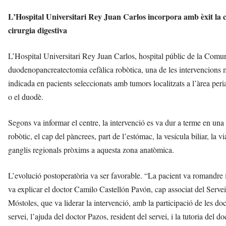
L’Hospital Universitari Rey Juan Carlos incorpora amb èxit la 
cirurgia digestiva
L’Hospital Universitari Rey Juan Carlos, hospital públic de la Comun
duodenopancreatectomia cefàlica robòtica, una de les intervencions m
indicada en pacients seleccionats amb tumors localitzats a l’àrea periam
o el duodè.
Segons va informar el centre, la intervenció es va dur a terme en una
robòtic, el cap del pàncrees, part de l’estómac, la vesícula biliar, la vi
ganglis regionals pròxims a aquesta zona anatòmica.
L’evolució postoperatòria va ser favorable. “La pacient va romandre 
va explicar el doctor Camilo Castellón Pavón, cap associat del Servei
Móstoles, que va liderar la intervenció, amb la participació de les 
servei, l’ajuda del doctor Pazos, resident del servei, i la tutoria del 