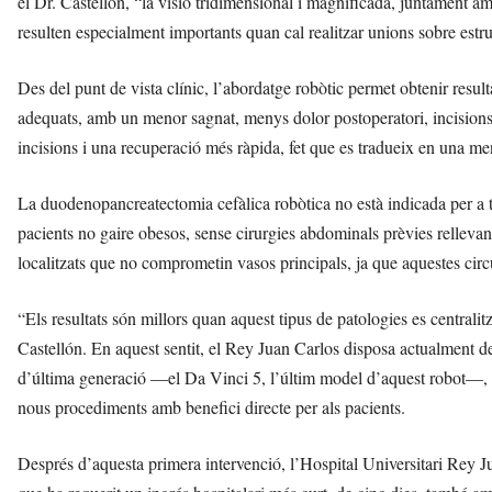
el Dr. Castellón, “la visió tridimensional i magnificada, juntament amb
resulten especialment importants quan cal realitzar unions sobre estr
Des del punt de vista clínic, l’abordatge robòtic permet obtenir result
adequats, amb un menor sagnat, menys dolor postoperatori, incisions 
incisions i una recuperació més ràpida, fet que es tradueix en una men
La duodenopancreatectomia cefàlica robòtica no està indicada per a to
pacients no gaire obesos, sense cirurgies abdominals prèvies relle
localitzats que no comprometin vasos principals, ja que aquestes cir
“Els resultats són millors quan aquest tipus de patologies es centrali
Castellón. En aquest sentit, el Rey Juan Carlos disposa actualment d
d’última generació —el Da Vinci 5, l’últim model d’aquest robot—, fet
nous procediments amb benefici directe per als pacients.
Després d’aquesta primera intervenció, l’Hospital Universitari Rey J