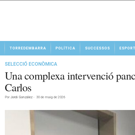
N
TORREDEMBARRA
POLÍTICA
SUCCESSOS
ESPOR
o
t
í
SELECCIÓ ECONÒMICA
c
Una complexa intervenció pancr
i
e
Carlos
s
d
Por
Jordi González
-
30 de maig de 2026
e
T
o
r
r
e