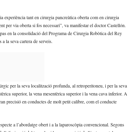
a experiència tant en cirurgia pancreàtica oberta com en cirurgia
t per via oberta si fos necessari”, va manifestar el doctor Castellón.
 pas en la consolidació del Programa de Cirurgia Robòtica del Rey
 la seva cartera de serveis.
gic per la seva localització profunda, al retroperitoneu, i per la seva
èrica superior, la vena mesentèrica superior i la vena cava inferior. A
 gran precisió en conductes de molt petit calibre, com el conducte
respecte a l’abordatge obert i a la laparoscòpia convencional. Segons