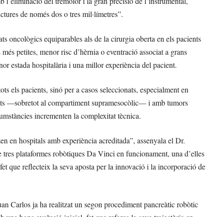
 l’eliminació del tremolor i la gran precisió de l’instrumental,
uctures de només dos o tres mil·límetres”.
ats oncològics equiparables als de la cirurgia oberta en els pacients
més petites, menor risc d’hèrnia o eventració associat a grans
or estada hospitalària i una millor experiència del pacient.
ts els pacients, sinó per a casos seleccionats, especialment en
vants —sobretot al compartiment supramesocòlic— i amb tumors
cumstàncies incrementen la complexitat tècnica.
tzen en hospitals amb experiència acreditada”, assenyala el Dr.
e tres plataformes robòtiques Da Vinci en funcionament, una d’elles
 que reflecteix la seva aposta per la innovació i la incorporació de
uan Carlos ja ha realitzat un segon procediment pancreàtic robòtic