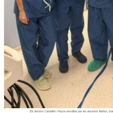
Els doctors Castellón i Pazos envoltats per les doctores Muñoz, Galind