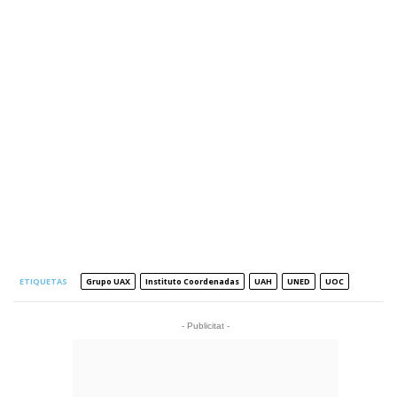
ETIQUETAS
Grupo UAX
Instituto Coordenadas
UAH
UNED
UOC
- Publicitat -