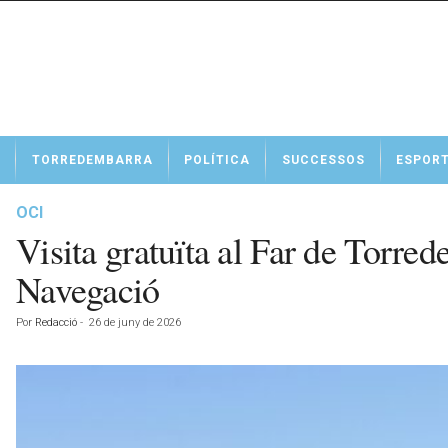
N
TORREDEMBARRA
POLÍTICA
SUCCESSOS
ESPOR
o
t
í
OCI
c
Visita gratuïta al Far de Torr
i
e
Navegació
s
d
Por
Redacció
-
26 de juny de 2026
e
T
o
r
r
e