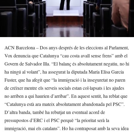
ACN Barcelona – Dos anys després de les eleccions al Parlament,
Vox denuncia que Catalunya “cau costa avall sense frens” amb el
Govern de Salvador Illa. “El balanç és absolutament negatiu, no hi
ha ningú al volant”, ha assegurat la diputada María Elisa García
Fuster, que ha afegit que “la immigració i la inseguretat no paren
de créixer mentre els serveis socials estan col·lapsats i les ajudes
no arriben a qui haurien d’arribar”. En aquest sentit, ha reblat que
“Catalunya està ara mateix absolutament abandonada pel PSC”.
D’altra banda, també ha rebutjat un eventual acord de
pressupostos d’ERC i el PSC perquè “la prioritat serà la
immigració, mai els catalans”. Ho ha contraposat amb la seva idea