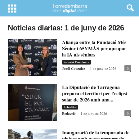
Noticias diarias: 1 de juny de 2026
Aliança entre la Fundació Més
Sènior i 65YMÁS per apropar
la IA als sèniors
Selecció Econòmica
Jordi González
-
1 de juny de 2026
0
La Diputació de Tarragona
prepara el territori per l’eclipsi
solar de 2026 amb una...
Actualitat
Redacció
-
1 de juny de 2026
0
Inauguració de la temporada de
platges amb noves mesures de