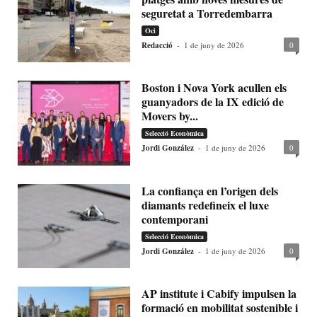
seguretat a Torredembarra
Oci
Redacció
-
1 de juny de 2026
0
Boston i Nova York acullen els
guanyadors de la IX edició de
Movers by...
Selecció Econòmica
Jordi González
-
1 de juny de 2026
0
La confiança en l’origen dels
diamants redefineix el luxe
contemporani
Selecció Econòmica
Jordi González
-
1 de juny de 2026
0
AP institute i Cabify impulsen la
formació en mobilitat sostenible i