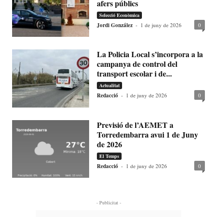
afers públics
Selecció Econòmica
Jordi González
-
1 de juny de 2026
0
La Policia Local s’incorpora a la
campanya de control del
transport escolar i de...
Actualitat
Redacció
-
1 de juny de 2026
0
Previsió de l’AEMET a
Torredembarra avui 1 de Juny
de 2026
El Temps
Redacció
-
1 de juny de 2026
0
- Publicitat -