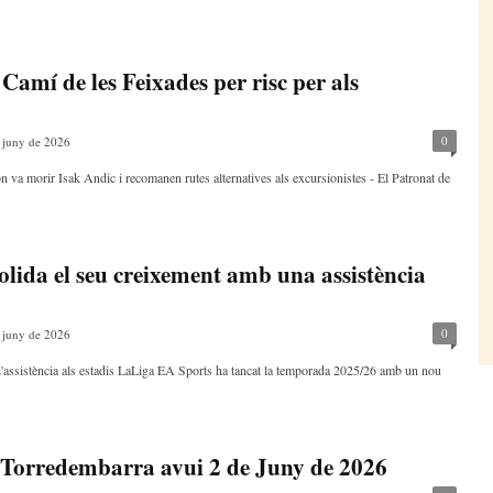
 Camí de les Feixades per risc per als
0
 juny de 2026
on va morir Isak Andic i recomanen rutes alternatives als excursionistes - El Patronat de
lida el seu creixement amb una assistència
0
 juny de 2026
d'assistència als estadis LaLiga EA Sports ha tancat la temporada 2025/26 amb un nou
 Torredembarra avui 2 de Juny de 2026