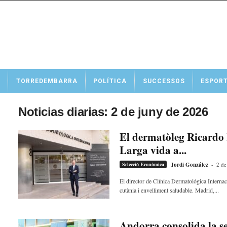
N
TORREDEMBARRA
POLÍTICA
SUCCESSOS
ESPOR
o
t
í
Noticias diarias: 2 de juny de 2026
c
i
El dermatòleg Ricardo R
e
Larga vida a...
s
d
Selecció Econòmica
Jordi González
-
2 de
e
T
El director de Clínica Dermatológica Interna
cutània i envelliment saludable. Madrid,...
o
r
r
e
Andorra consolida la se