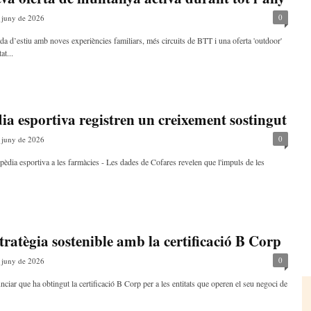
0
 juny de 2026
a d’estiu amb noves experiències familiars, més circuits de BTT i una oferta 'outdoor'
at...
ia esportiva registren un creixement sostingut
0
 juny de 2026
èdia esportiva a les farmàcies - Les dades de Cofares revelen que l'impuls de les
tratègia sostenible amb la certificació B Corp
0
 juny de 2026
ciar que ha obtingut la certificació B Corp per a les entitats que operen el seu negoci de