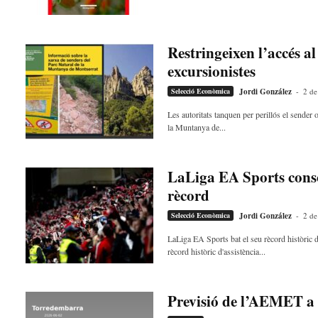
Restringeixen l’accés al
excursionistes
Selecció Econòmica
Jordi González
-
2 de
Les autoritats tanquen per perillós el sender 
la Muntanya de...
LaLiga EA Sports conso
rècord
Selecció Econòmica
Jordi González
-
2 de
LaLiga EA Sports bat el seu rècord històric 
rècord històric d'assistència...
Previsió de l’AEMET a