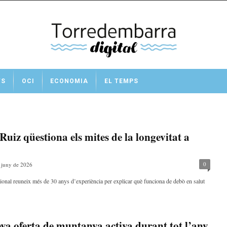
TS
OCI
ECONOMIA
EL TEMPS
uiz qüestiona els mites de la longevitat a
0
 juny de 2026
cional reuneix més de 30 anys d’experiència per explicar què funciona de debò en salut
va oferta de muntanya activa durant tot l’any