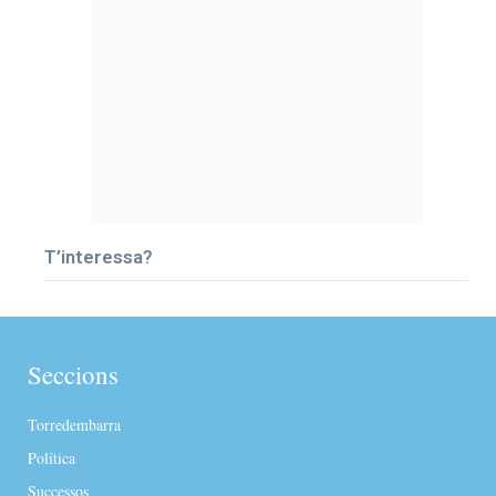
T’interessa?
Seccions
Torredembarra
Política
Successos