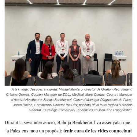
A la imatge, d’esquerra a dreta: Manuel Montero, director de Grafton Recruitment;
Cristina Gómez, Country Manager de ZOLL Medical; Marc Comas, Country Manager
d’Accord Healthcare; Bahdja Benkherouf, General Manager Diagnostics de Palex;
Mirco Rocca, Commercial Director d’ISDIN; ponents de la taula rodona “Direcció
General, Estratègia Comercial i Tendències en MedTech i Diagnòstic”.
Durant la seva intervenció, Bahdja Benkherouf va assenyalar que
tenir cura de les vides connectant
“a Palex ens mou un propòsit: