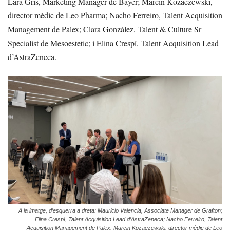
Lara Gris, Marketing Manager de Bayer; Marcin Kozaezewski,
director mèdic de Leo Pharma; Nacho Ferreiro, Talent Acquisition
Management de Palex; Clara González, Talent & Culture Sr
Specialist de Mesoestetic; i Elina Crespí, Talent Acquisition Lead
d’AstraZeneca.
A la imatge, d’esquerra a dreta: Mauricio Valencia, Associate Manager de Grafton;
Elina Crespí, Talent Acquisition Lead d’AstraZeneca; Nacho Ferreiro, Talent
Acquisition Management de Palex; Marcin Kozaezewski, director mèdic de Leo