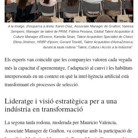
A la imatge, d’esquerra a dreta: Karen Díaz, Associate Manager de Grafton; Vanesa
Sempere, Manager de talent de PRIM; Fátima Pestana, Global Talent Acquisition &
Culture Manager d’Esteve; Kamelia Sinan, Talent Acquisition Specialist de Chiesi;
Elena Jiménez, HRBP d’Ipsen; Gerard Teixidó, Talent Acquisition d’AstraZeneca;
durant la taula rodona “Talent, Cultura i Accés a la Indústria”.
Els experts van coincidir que les companyies valoren cada vegada
més la capacitat d’aprenentatge, l’adaptació al canvi i les habilitats
interpersonals en un context en què la intel·ligència artificial està
transformant els processos de selecció.
Lideratge i visió estratègica per a una
indústria en transformació
La segona taula rodona, moderada per Mauricio Valencia,
Associate Manager de Grafton, va comptar amb la participació de