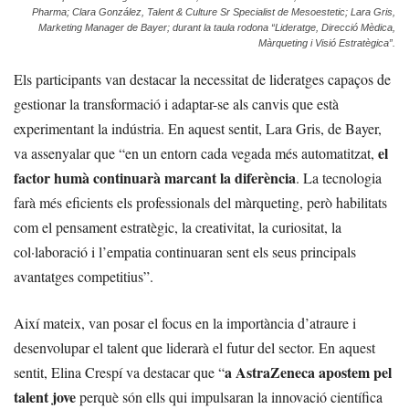
Pharma; Clara González, Talent & Culture Sr Specialist de Mesoestetic; Lara Gris,
Marketing Manager de Bayer; durant la taula rodona “Lideratge, Direcció Mèdica,
Màrqueting i Visió Estratègica”.
Els participants van destacar la necessitat de lideratges capaços de
gestionar la transformació i adaptar-se als canvis que està
experimentant la indústria. En aquest sentit, Lara Gris, de Bayer,
el
va assenyalar que “en un entorn cada vegada més automatitzat,
factor humà continuarà marcant la diferència
. La tecnologia
farà més eficients els professionals del màrqueting, però habilitats
com el pensament estratègic, la creativitat, la curiositat, la
col·laboració i l’empatia continuaran sent els seus principals
avantatges competitius”.
Així mateix, van posar el focus en la importància d’atraure i
desenvolupar el talent que liderarà el futur del sector. En aquest
a AstraZeneca apostem pel
sentit, Elina Crespí va destacar que “
talent jove
perquè són ells qui impulsaran la innovació científica