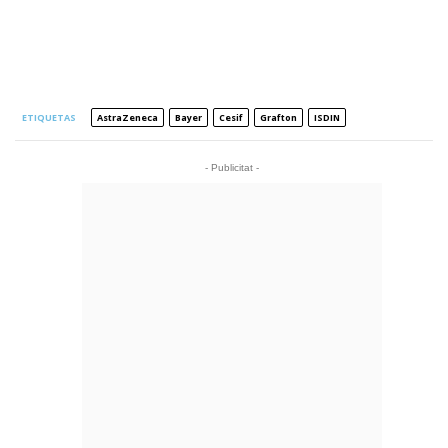
ETIQUETAS
AstraZeneca
Bayer
Cesif
Grafton
ISDIN
- Publicitat -