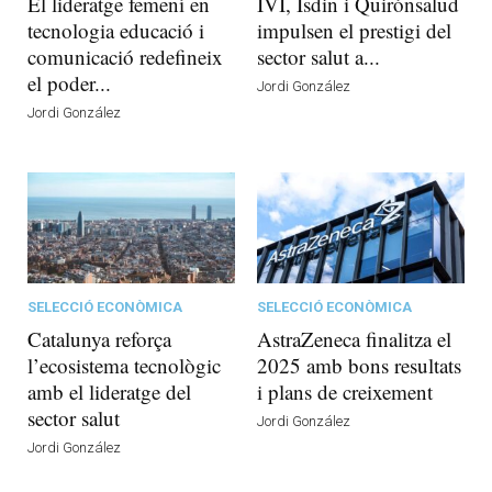
El lideratge femení en
IVI, Isdin i Quirónsalud
tecnologia educació i
impulsen el prestigi del
comunicació redefineix
sector salut a...
el poder...
Jordi González
Jordi González
SELECCIÓ ECONÒMICA
SELECCIÓ ECONÒMICA
Catalunya reforça
AstraZeneca finalitza el
l’ecosistema tecnològic
2025 amb bons resultats
amb el lideratge del
i plans de creixement
sector salut
Jordi González
Jordi González