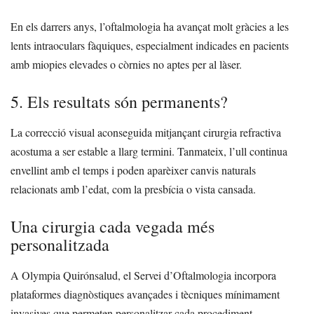
En els darrers anys, l’oftalmologia ha avançat molt gràcies a les
lents intraoculars fàquiques, especialment indicades en pacients
amb miopies elevades o còrnies no aptes per al làser.
5. Els resultats són permanents?
La correcció visual aconseguida mitjançant cirurgia refractiva
acostuma a ser estable a llarg termini. Tanmateix, l’ull continua
envellint amb el temps i poden aparèixer canvis naturals
relacionats amb l’edat, com la presbícia o vista cansada.
Una cirurgia cada vegada més
personalitzada
A Olympia Quirónsalud, el Servei d’Oftalmologia incorpora
plataformes diagnòstiques avançades i tècniques mínimament
invasives que permeten personalitzar cada procediment.