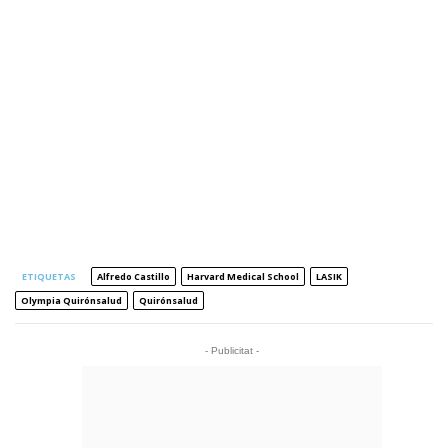
ETIQUETAS
Alfredo Castillo
Harvard Medical School
LASIK
Olympia Quirónsalud
Quirónsalud
- Publicitat -