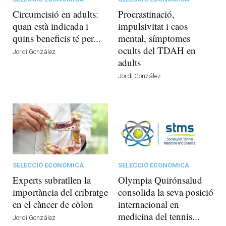
Circumcisió en adults:
Procrastinació,
quan està indicada i
impulsivitat i caos
quins beneficis té per...
mental, símptomes
ocults del TDAH en
Jordi González
adults
Jordi González
SELECCIÓ ECONÒMICA
SELECCIÓ ECONÒMICA
Experts subratllen la
Olympia Quirónsalud
importància del cribratge
consolida la seva posició
en el càncer de còlon
internacional en
medicina del tennis...
Jordi González