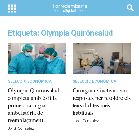
Etiqueta: Olympia Quirónsalud
SELECCIÓ ECONÒMICA
SELECCIÓ ECONÒMICA
Olympia Quirónsalud
Cirurgia refractiva: cinc
completa amb èxit la
respostes per resoldre els
primera cirurgia
teus dubtes més
ambulatòria de
habituals
reemplaçament...
Jordi González
Jordi González