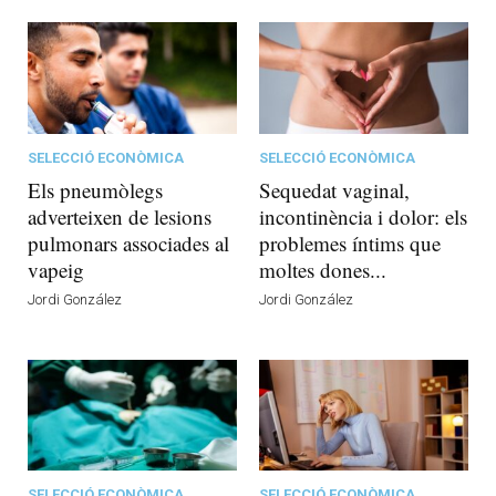
SELECCIÓ ECONÒMICA
SELECCIÓ ECONÒMICA
Els pneumòlegs
Sequedat vaginal,
adverteixen de lesions
incontinència i dolor: els
pulmonars associades al
problemes íntims que
vapeig
moltes dones...
Jordi González
Jordi González
SELECCIÓ ECONÒMICA
SELECCIÓ ECONÒMICA