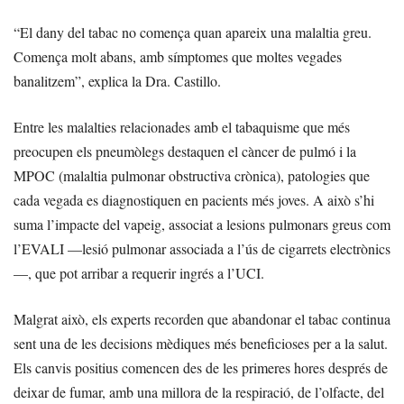
“El dany del tabac no comença quan apareix una malaltia greu.
Comença molt abans, amb símptomes que moltes vegades
banalitzem”, explica la Dra. Castillo.
Entre les malalties relacionades amb el tabaquisme que més
preocupen els pneumòlegs destaquen el càncer de pulmó i la
MPOC (malaltia pulmonar obstructiva crònica), patologies que
cada vegada es diagnostiquen en pacients més joves. A això s’hi
suma l’impacte del vapeig, associat a lesions pulmonars greus com
l’EVALI —lesió pulmonar associada a l’ús de cigarrets electrònics
—, que pot arribar a requerir ingrés a l’UCI.
Malgrat això, els experts recorden que abandonar el tabac continua
sent una de les decisions mèdiques més beneficioses per a la salut.
Els canvis positius comencen des de les primeres hores després de
deixar de fumar, amb una millora de la respiració, de l’olfacte, del