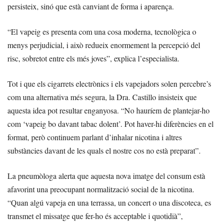
persisteix, sinó que està canviant de forma i aparença.
“El vapeig es presenta com una cosa moderna, tecnològica o
menys perjudicial, i això redueix enormement la percepció del
risc, sobretot entre els més joves”, explica l’especialista.
Tot i que els cigarrets electrònics i els vapejadors solen percebre’s
com una alternativa més segura, la Dra. Castillo insisteix que
aquesta idea pot resultar enganyosa. “No hauríem de plantejar-ho
com ‘vapeig bo davant tabac dolent’. Pot haver-hi diferències en el
format, però continuem parlant d’inhalar nicotina i altres
substàncies davant de les quals el nostre cos no està preparat”.
La pneumòloga alerta que aquesta nova imatge del consum està
afavorint una preocupant normalització social de la nicotina.
“Quan algú vapeja en una terrassa, un concert o una discoteca, es
transmet el missatge que fer-ho és acceptable i quotidià”,