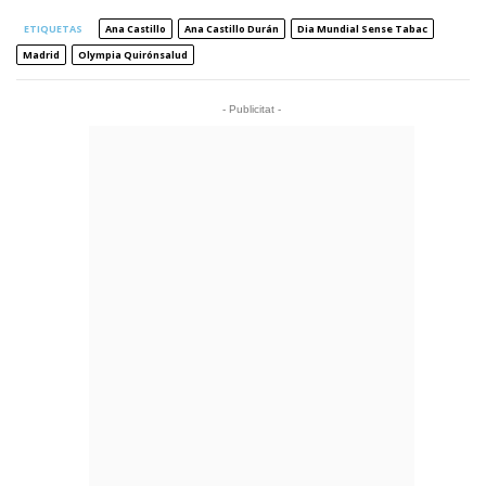
ETIQUETAS
Ana Castillo
Ana Castillo Durán
Dia Mundial Sense Tabac
Madrid
Olympia Quirónsalud
- Publicitat -