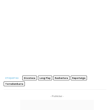
ETIQUETAS
Discoteca
Long Play
Reobertura
Reportatge
Torredembarra
- Publicitat -