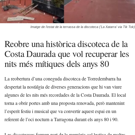
Imatge de l'estat de la terrassa de la discoteca ('La Xatarra' via Tik Tok)
Reobre una històrica discoteca de la
Costa Daurada que vol recuperar les
nits més mítiques dels anys 80
La reobertura d’una coneguda discoteca de Torredembarra ha
despertat la nostàlgia de diverses generacions que hi van viure
algunes de les nits més recordades de la Costa Daurada. El local
torna a obrir portes amb una proposta renovada, però mantenint
l’esperit festiu i musical que va convertir aquest espai en un
referent de l’oci nocturn a Tarragona durant els anys 80 i 90.
Les discoteques formen part de la memòria col·lectiva de moltes