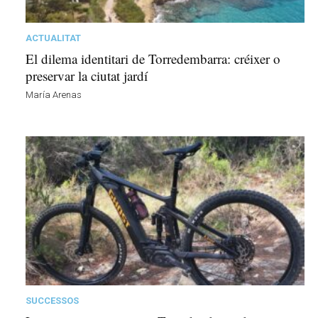
d
e
m
ACTUALITAT
b
El dilema identitari de Torredembarra: créixer o
a
preservar la ciutat jardí
r
María Arenas
r
a
a
v
u
i
SUCCESSOS