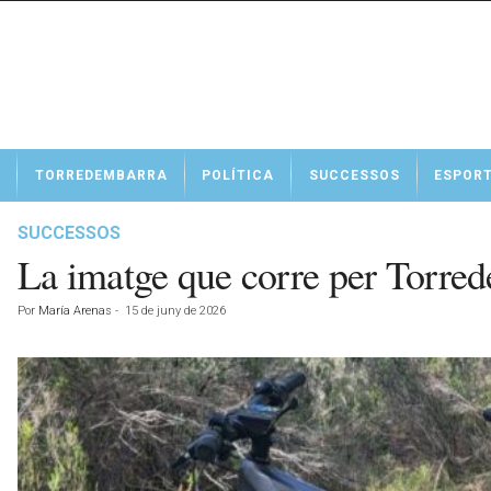
N
TORREDEMBARRA
POLÍTICA
SUCCESSOS
ESPOR
o
t
í
SUCCESSOS
c
La imatge que corre per Torred
i
e
Por
María Arenas
-
15 de juny de 2026
s
d
e
T
o
r
r
e