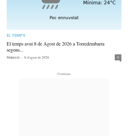
EL TEMPS
El temps avui 8 de Agost de 2026 a Torredembarra
segons...
-
8 d'agost de 2026
0
Redacció
- Publicitat -