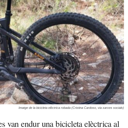
Imatge de la bicicleta elèctrica robada (Cristina Cardoso, via xarxes socials)
 es van endur una bicicleta elèctrica al