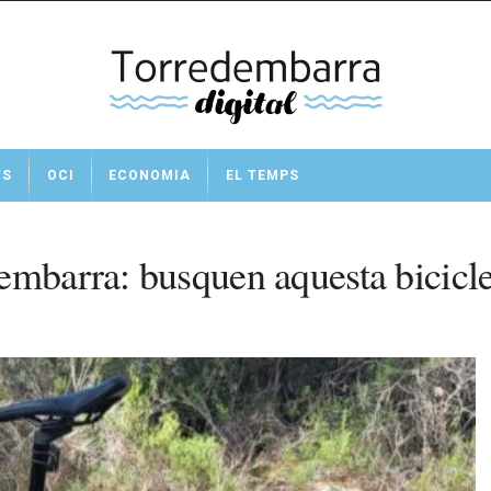
TS
OCI
ECONOMIA
EL TEMPS
embarra: busquen aquesta bicicl