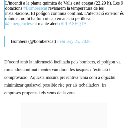
L'incendi a la planta química de Valls està apagat (22.29 h). Les 9
dotacions
#Bomberscat
revisarem la temperatura de les
instal·lacions. El polígon continua confinat. L'afectació exterior és
mínima, no hi ha fum ni cap emanació perillosa.
@emergenciescat
manté alerta
#PLASEQTA
— Bombers (@bomberscat)
February 25, 2026
D’acord amb la informació facilitada pels bombers, el polígon va
romandre confinat mentre van durar les tasques d’extinció i
comprovació. Aquesta mesura preventiva tenia com a objectiu
minimitzar qualsevol possible risc per als treballadors, les
empreses properes i els veïns de la zona.