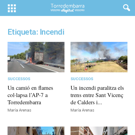
Etiqueta: Incendi
SUCCESSOS
SUCCESSOS
Un camió en flames
Un incendi paralitza els
col·lapsa l’AP-7 a
trens entre Sant Vicenç
Torredembarra
de Calders i...
María Arenas
María Arenas