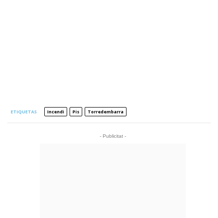
ETIQUETAS
Incendi
Pis
Torredembarra
- Publicitat -