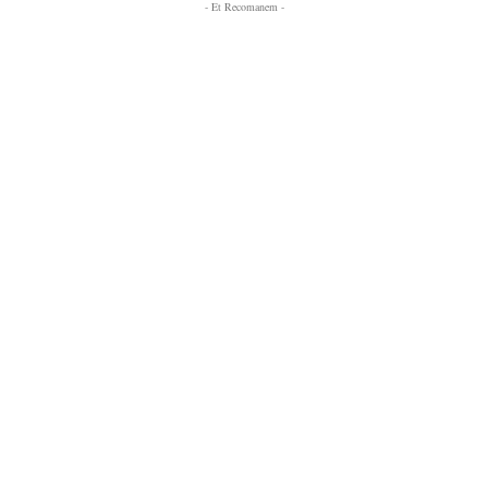
- Et Recomanem -