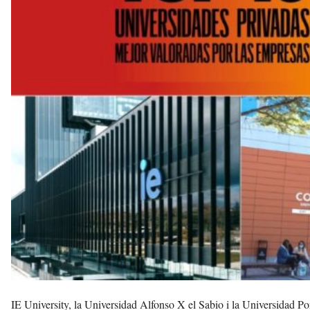
d
e
m
b
a
r
r
a
a
v
u
i
IE University, la Universidad Alfonso X el Sabio i la Universidad Pont