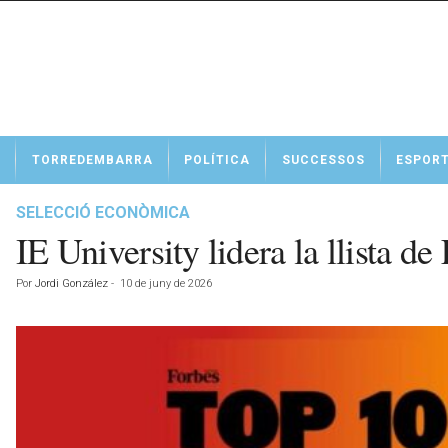
N
TORREDEMBARRA
POLÍTICA
SUCCESSOS
ESPOR
o
t
í
SELECCIÓ ECONÒMICA
c
IE University lidera la llista d
i
e
Por
Jordi González
-
10 de juny de 2026
s
d
e
T
o
r
r
e