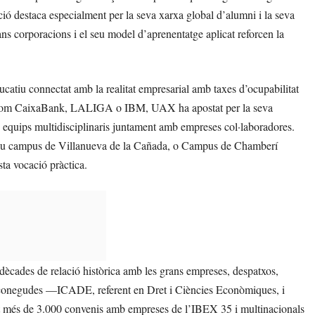
titució destaca especialment per la seva xarxa global d’alumni i la seva
rans corporacions i el seu model d’aprenentatge aplicat reforcen la
tiu connectat amb la realitat empresarial amb taxes d’ocupabilitat
 com CaixaBank, LALIGA o IBM, UAX ha apostat per la seva
equips multidisciplinaris juntament amb empreses col·laboradores.
al seu campus de Villanueva de la Cañada, o Campus de Chamberí
ta vocació pràctica.
dècades de relació històrica amb les grans empreses, despatxos,
s reconegudes —ICADE, referent en Dret i Ciències Econòmiques, i
t més de 3.000 convenis amb empreses de l’IBEX 35 i multinacionals