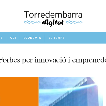
TS
OCI
ECONOMIA
EL TEMPS
e Forbes per innovació i emprened