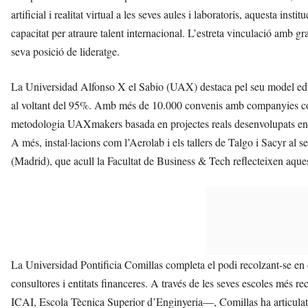
artificial i realitat virtual a les seves aules i laboratoris, aquesta ins
capacitat per atraure talent internacional. L’estreta vinculació amb g
seva posició de lideratge.
La Universidad Alfonso X el Sabio (UAX) destaca pel seu model educa
al voltant del 95%. Amb més de 10.000 convenis amb companyies
metodologia UAXmakers basada en projectes reals desenvolupats en 
A més, instal·lacions com l’Aerolab i els tallers de Talgo i Sacyr 
(Madrid), que acull la Facultat de Business & Tech reflecteixen aques
La Universidad Pontificia Comillas completa el podi recolzant-se en 
consultores i entitats financeres. A través de les seves escoles mé
ICAI, Escola Tècnica Superior d’Enginyeria—, Comillas ha articula