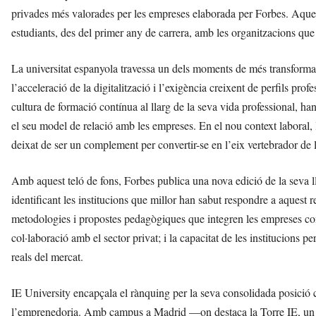
privades més valorades per les empreses elaborada per Forbes. Aquest
estudiants, des del primer any de carrera, amb les organitzacions que d
La universitat espanyola travessa un dels moments de més transformació 
l’acceleració de la digitalització i l’exigència creixent de perfils pro
cultura de formació contínua al llarg de la seva vida professional, ha
el seu model de relació amb les empreses. En el nou context laboral, 
deixat de ser un complement per convertir-se en l’eix vertebrador de 
Amb aquest teló de fons, Forbes publica una nova edició de la seva ll
identificant les institucions que millor han sabut respondre a aquest r
metodologies i propostes pedagògiques que integren les empreses com
col·laboració amb el sector privat; i la capacitat de les institucions pe
reals del mercat.
IE University encapçala el rànquing per la seva consolidada posició c
l’emprenedoria. Amb campus a Madrid —on destaca la Torre IE, un hu