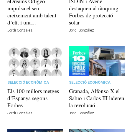
eDreams Odigeo
ISDIN i Avène
impulsa el seu
destaquen al rànquing
creixement amb talent
Forbes de protecció
d’elit i una...
solar
Jordi González
Jordi González
SELECCIÓ ECONÒMICA
SELECCIÓ ECONÒMICA
Els 100 millors metges
Granada, Alfonso X el
d’Espanya segons
Sabio i Carlos III lideren
Forbes
la revolució...
Jordi González
Jordi González