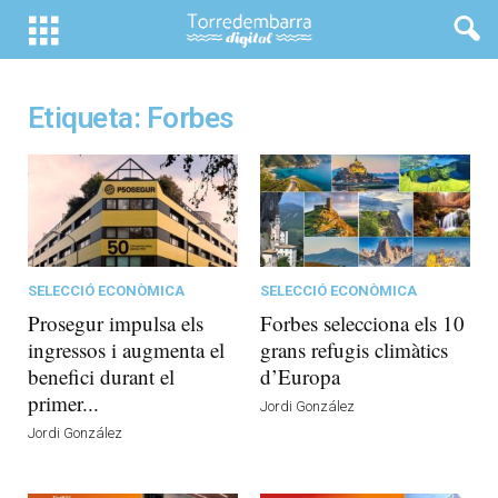
Etiqueta: Forbes
SELECCIÓ ECONÒMICA
SELECCIÓ ECONÒMICA
Prosegur impulsa els
Forbes selecciona els 10
ingressos i augmenta el
grans refugis climàtics
benefici durant el
d’Europa
primer...
Jordi González
Jordi González