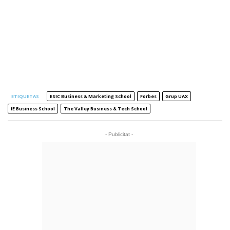
ETIQUETAS
ESIC Business & Marketing School
Forbes
Grup UAX
IE Business School
The Valley Business & Tech School
- Publicitat -