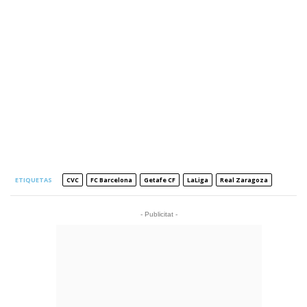
ETIQUETAS
CVC
FC Barcelona
Getafe CF
LaLiga
Real Zaragoza
- Publicitat -