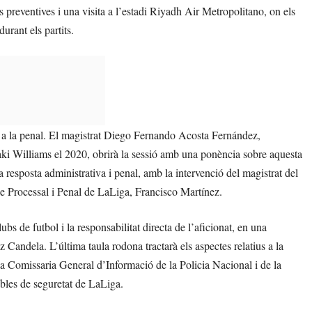
reventives i una visita a l’estadi Riyadh Air Metropolitano, on els
urant els partits.
iva a la penal. El magistrat Diego Fernando Acosta Fernández,
 Iñaki Williams el 2020, obrirà la sessió amb una ponència sobre aquesta
 resposta administrativa i penal, amb la intervenció del magistrat del
e Processal i Penal de LaLiga, Francisco Martínez.
s de futbol i la responsabilitat directa de l’aficionat, en una
Candela. L’última taula rodona tractarà els aspectes relatius a la
 la Comissaria General d’Informació de la Policia Nacional i de la
bles de seguretat de LaLiga.