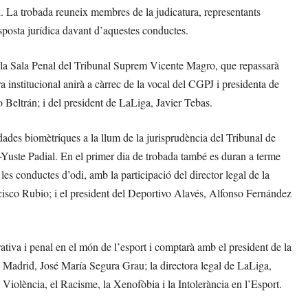
ol. La trobada reuneix membres de la judicatura, representants
resposta jurídica davant d’aquestes conductes.
 la Sala Penal del Tribunal Suprem Vicente Magro, que repassarà
ra institucional anirà a càrrec de la vocal del CGPJ i presidenta de
 Beltrán; i del president de LaLiga, Javier Tebas.
des biomètriques a la llum de la jurisprudència del Tribunal de
-Yuste Padial. En el primer dia de trobada també es duran a terme
les conductes d’odi, amb la participació del director legal de la
isco Rubio; i el president del Deportivo Alavés, Alfonso Fernández
rativa i penal en el món de l’esport i comptarà amb el president de la
e Madrid, José María Segura Grau; la directora legal de LaLiga,
Violència, el Racisme, la Xenofòbia i la Intolerància en l’Esport.