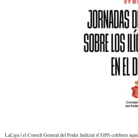
d
e
m
b
a
r
r
a
a
v
u
i
LaLiga i el Consell General del Poder Judicial (CGPJ) celebren aques