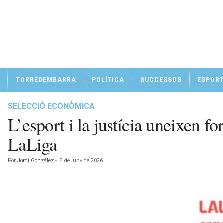
N
TORREDEMBARRA
POLÍTICA
SUCCESSOS
ESPOR
o
t
í
SELECCIÓ ECONÒMICA
c
L’esport i la justícia uneixen f
i
e
LaLiga
s
d
Por
Jordi González
-
8 de juny de 2026
e
T
o
r
r
e