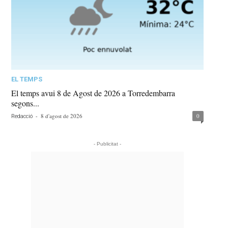
EL TEMPS
El temps avui 8 de Agost de 2026 a Torredembarra
segons...
-
8 d'agost de 2026
0
Redacció
- Publicitat -