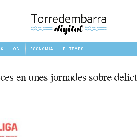
TS
OCI
ECONOMIA
EL TEMPS
orces en unes jornades sobre delic