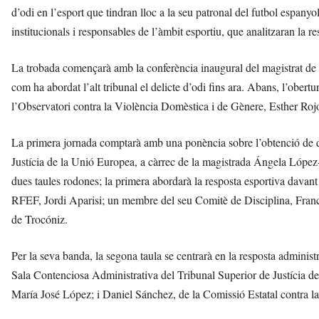
d’odi en l’esport que tindran lloc a la seu patronal del futbol espany
institucionals i responsables de l’àmbit esportiu, que analitzaran la 
La trobada començarà amb la conferència inaugural del magistrat de
com ha abordat l’alt tribunal el delicte d’odi fins ara. Abans, l’obertu
l’Observatori contra la Violència Domèstica i de Gènere, Esther Rojo
La primera jornada comptarà amb una ponència sobre l’obtenció de da
Justícia de la Unió Europea, a càrrec de la magistrada Ángela López
dues taules rodones; la primera abordarà la resposta esportiva davant 
RFEF, Jordi Aparisi; un membre del seu Comitè de Disciplina, Franc
de Trocóniz.
Per la seva banda, la segona taula se centrarà en la resposta administ
Sala Contenciosa Administrativa del Tribunal Superior de Justícia d
María José López; i Daniel Sánchez, de la Comissió Estatal contra la 