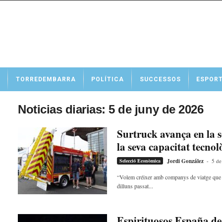
N
TORREDEMBARRA
POLÍTICA
SUCCESSOS
ESPOR
o
t
í
Noticias diarias: 5 de juny de 2026
c
i
Surtruck avança en la s
e
la seva capacitat tecnol
s
d
Selecció Econòmica
Jordi González
-
5 de
e
T
“Volem créixer amb companys de viatge que cre
dilluns passat...
o
r
r
e
Espirituosos España des