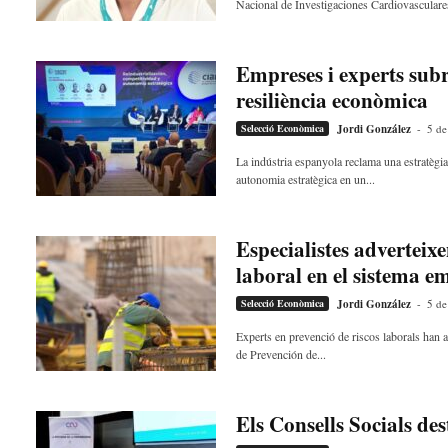
Nacional de Investigaciones Cardiovasculare
Empreses i experts subra
resiliència econòmica
Selecció Econòmica
Jordi González
-
5 de
La indústria espanyola reclama una estratègia
autonomia estratègica en un...
Especialistes adverteixe
laboral en el sistema e
Selecció Econòmica
Jordi González
-
5 de
Experts en prevenció de riscos laborals han al
de Prevención de...
Els Consells Socials de