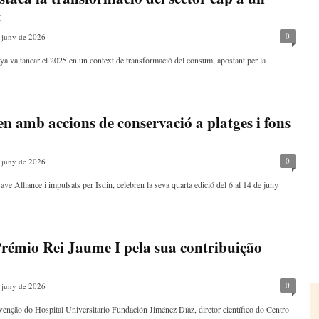
t
0
 juny de 2026
nya va tancar el 2025 en un context de transformació del consum, apostant per la
n amb accions de conservació a platges i fons
0
 juny de 2026
e Alliance i impulsats per Isdin, celebren la seva quarta edició del 6 al 14 de juny
Prémio Rei Jaume I pela sua contribuição
0
 juny de 2026
rvenção do Hospital Universitario Fundación Jiménez Díaz, diretor científico do Centro