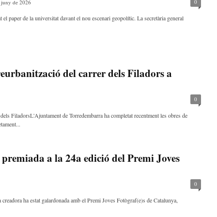
0
 juny de 2026
t el paper de la universitat davant el nou escenari geopolític. La secretària general
reurbanització del carrer dels Filadors a
0
rer dels FiladorsL'Ajuntament de Torredembarra ha completat recentment les obres de
etament...
 premiada a la 24a edició del Premi Joves
0
a creadora ha estat galardonada amb el Premi Joves Fotògraf(e)s de Catalunya,