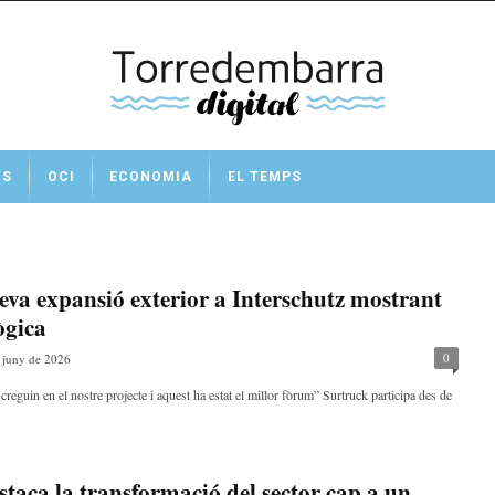
TS
OCI
ECONOMIA
EL TEMPS
eva expansió exterior a Interschutz mostrant
ògica
0
 juny de 2026
guin en el nostre projecte i aquest ha estat el millor fòrum” Surtruck participa des de
taca la transformació del sector cap a un