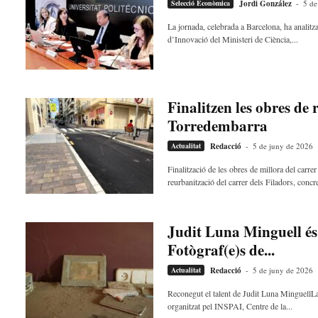
Selecció Econòmica
Jordi González
-
5 de
La jornada, celebrada a Barcelona, ha analitza
d’Innovació del Ministeri de Ciència,...
Finalitzen les obres de 
Torredembarra
Actualitat
Redacció
-
5 de juny de 2026
Finalització de les obres de millora del car
reurbanització del carrer dels Filadors, concr
Judit Luna Minguell és
Fotògraf(e)s de...
Actualitat
Redacció
-
5 de juny de 2026
Reconegut el talent de Judit Luna MinguellL
organitzat pel INSPAI, Centre de la...