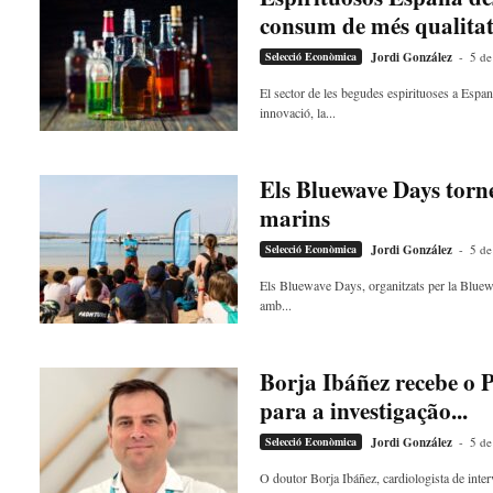
d
consum de més qualita
e
Selecció Econòmica
Jordi González
-
5 de
m
b
El sector de les begudes espirituoses a Espa
a
innovació, la...
r
r
a
Els Bluewave Days torne
a
marins
v
u
Selecció Econòmica
Jordi González
-
5 de
i
Els Bluewave Days, organitzats per la Bluewav
amb...
Borja Ibáñez recebe o 
para a investigação...
Selecció Econòmica
Jordi González
-
5 de
O doutor Borja Ibáñez, cardiologista de inte