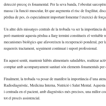
detecció precoç és fonamental. Per la seva banda, l’obesitat sarcop
massa i la funció muscular, fet que augmenta el risc de fragilitat, dis
pèrdua de pes, és especialment important fomentar l’exercici de força
Un altre dels missatges centrals de la trobada va ser la importància d
però mantenir aquesta pèrdua a llarg termini constitueix el veritable 
mecanismes biològics que afavoreixen la recuperació ponderal, per la
requereix tractament, seguiment continuat i suport professional.
En aquest sentit, mantenir hàbits alimentaris saludables, realitzar activ
comptar amb acompanyament sanitari són elements fonamentals per cons
Finalment, la trobada va posar de manifest la importància d’una aten
Radiodiagnòstic, Medicina Interna, Nutrició i Salut Mental. Aquesta 
i centrada en el pacient, amb diagnòstics més precisos, una millor c
tot el procés assistencial.