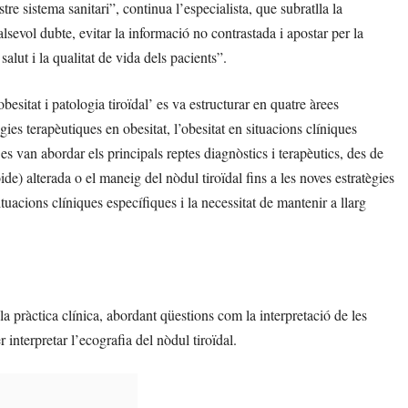
tre sistema sanitari”, continua l’especialista, que subratlla la
lsevol dubte, evitar la informació no contrastada i apostar per la
alut i la qualitat de vida dels pacients”.
esitat i patologia tiroïdal’ es va estructurar en quatre àrees
ègies terapèutiques en obesitat, l’obesitat en situacions clíniques
s es van abordar els principals reptes diagnòstics i terapèutics, des de
de) alterada o el maneig del nòdul tiroïdal fins a les noves estratègies
tuacions clíniques específiques i la necessitat de mantenir a llarg
 la pràctica clínica, abordant qüestions com la interpretació de les
 interpretar l’ecografia del nòdul tiroïdal.