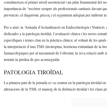
constitueixen el primer nivell assistencial i un pilar fonamental del nos
importància de “recórrer sempre als professionals sanitaris davant qua
prevenció, el diagnòstic precoç i el seguiment adequat per millorar la s
Per a això, la ‘Jornada d’Actualització en Endocrinologia i Nutrició, ob
dedicades a la patologia tiroïdal, l’avaluació clínica i les noves estrat
específiques i temes clau en la pràctica clínica; al voltant de les qual
la interpretació d’una TSH (tirotropina, hormona estimulant de la tiroi
farmacològiques per al tractament de l’obesitat, la seva relació amb si
termini la pèrdua de pes aconseguida.
PATOLOGIA TIROÏDAL
La primera part de la jornada es va centrar en la patologia tiroïdal en
alteracions de la TSH, el maneig de la disfunció tiroïdal i les claus per