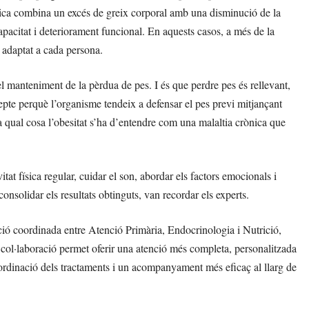
ènica combina un excés de greix corporal amb una disminució de la
capacitat i deteriorament funcional. En aquests casos, a més de la
 adaptat a cada persona.
el manteniment de la pèrdua de pes. I és que perdre pes és rellevant,
repte perquè l’organisme tendeix a defensar el pes previ mitjançant
 qual cosa l’obesitat s’ha d’entendre com una malaltia crònica que
itat física regular, cuidar el son, abordar els factors emocionals i
olidar els resultats obtinguts, van recordar els experts.
ció coordinada entre Atenció Primària, Endocrinologia i Nutrició,
col·laboració permet oferir una atenció més completa, personalitzada
oordinació dels tractaments i un acompanyament més eficaç al llarg de