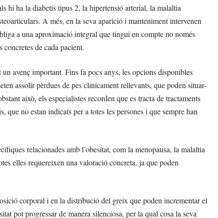
hi ha la diabetis tipus 2, la hipertensió arterial, la malaltia
osteoarticulars. A més, en la seva aparició i manteniment intervenen
e obliga a una aproximació integral que tingui en compte no només
es concretes de cada pacient.
t un avenç important. Fins fa pocs anys, les opcions disponibles
meten assolir pèrdues de pes clínicament rellevants, que poden situar-
obstant això, els especialistes recorden que es tracta de tractaments
is, que no estan indicats per a totes les persones i que sempre han
cífiques relacionades amb l’obesitat, com la menopausa, la malaltia
Totes elles requereixen una valoració concreta, ja que poden
ició corporal i en la distribució del greix que poden incrementar el
sitat pot progressar de manera silenciosa, per la qual cosa la seva