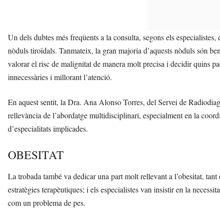
Un dels dubtes més freqüents a la consulta, segons els especialistes, 
nòduls tiroïdals. Tanmateix, la gran majoria d’aquests nòduls són be
valorar el risc de malignitat de manera molt precisa i decidir quins p
innecessàries i millorant l’atenció.
En aquest sentit, la Dra. Ana Alonso Torres, del Servei de Radiodiagn
rellevància de l’abordatge multidisciplinari, especialment en la coord
d’especialitats implicades.
OBESITAT
La trobada també va dedicar una part molt rellevant a l’obesitat, tant
estratègies terapèutiques; i els especialistes van insistir en la neces
com un problema de pes.