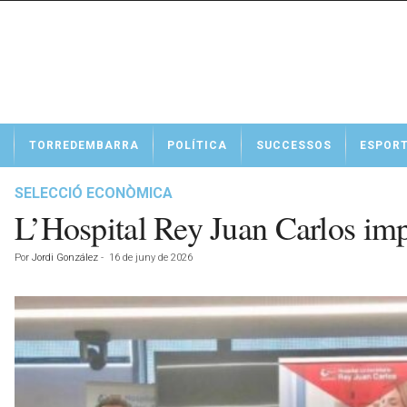
N
TORREDEMBARRA
POLÍTICA
SUCCESSOS
ESPOR
o
t
í
SELECCIÓ ECONÒMICA
c
L’Hospital Rey Juan Carlos impu
i
e
Por
Jordi González
-
16 de juny de 2026
s
d
e
T
o
r
r
e