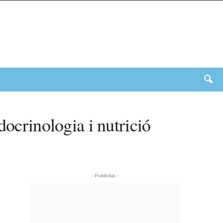
docrinologia i nutrició
- Publicitat -