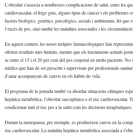
L’obesitat s’associa a nombroses complicacions de salut, entre les quals 
cardiovascular, el fetge gras, alguns tipus de càncer i els problemes 
factors biològics, genètics, psicològics, socials i ambientals, fet qu
l’excés de pes, sinó també les malalties associades i les circumstànci
En aquest context, les noves teràpies farmacològiques han representa
oferien resultats més limitats, mentre que els tractaments actuals per
se entre el 15 i el 20 per cent del pes corporal en molts pacients. No 
mèdics que han de ser prescrits i supervisats per professionals sanitar
d’anar acompanyats de canvis en els hàbits de vida.
El programa de la jornada també va abordar situacions clíniques espe
hepàtica metabòlica, l’obesitat sarcopènica o el risc cardiovascular. 
condicionar tant el risc per a la salut com les decisions terapèutiques.
Durant la menopausa, per exemple, es produeixen canvis en la compos
risc cardiovascular. La malaltia hepàtica metabòlica associada a l’obe