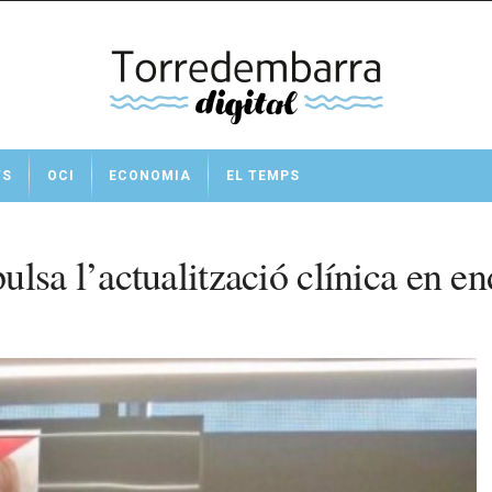
TS
OCI
ECONOMIA
EL TEMPS
lsa l’actualització clínica en en