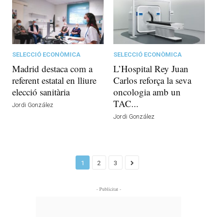
SELECCIÓ ECONÒMICA
SELECCIÓ ECONÒMICA
Madrid destaca com a
L’Hospital Rey Juan
referent estatal en lliure
Carlos reforça la seva
elecció sanitària
oncologia amb un
TAC...
Jordi González
Jordi González
1
2
3
- Publicitat -