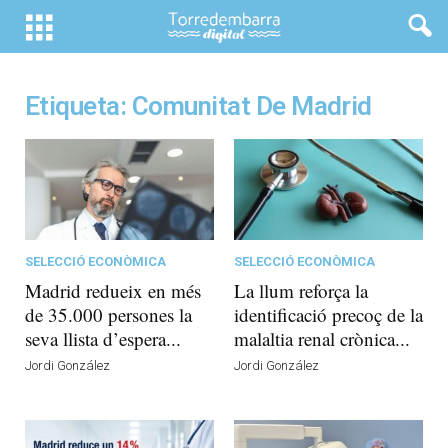
Etiqueta: Comunitat De Madrid
SELECCIÓ ECONÒMICA
SELECCIÓ ECONÒMICA
Madrid redueix en més
La llum reforça la
de 35.000 persones la
identificació precoç de la
seva llista d’espera...
malaltia renal crònica...
Jordi González
Jordi González