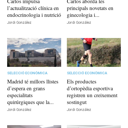
Carlos impulsa
Carlos aborda les
l’actualització clínica en
principals novetats en
endocrinologia i nutrició
ginecologia i...
Jordi González
Jordi González
SELECCIÓ ECONÒMICA
SELECCIÓ ECONÒMICA
Madrid té millors llistes
Els productes
d’espera en grans
d’ortopèdia esportiva
especialitats
registren un creixement
quirúrgiques que la...
sostingut
Jordi González
Jordi González