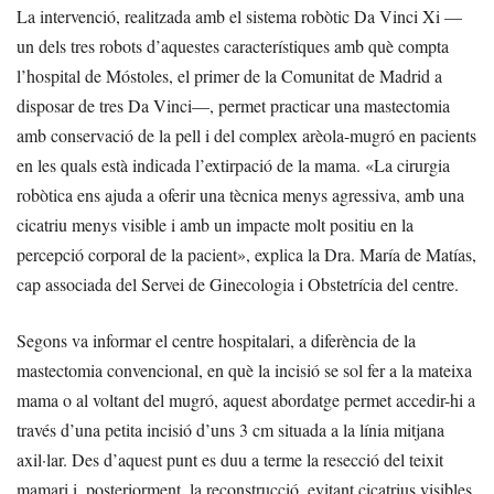
La intervenció, realitzada amb el sistema robòtic Da Vinci Xi —
un dels tres robots d’aquestes característiques amb què compta
l’hospital de Móstoles, el primer de la Comunitat de Madrid a
disposar de tres Da Vinci—, permet practicar una mastectomia
amb conservació de la pell i del complex arèola-mugró en pacients
en les quals està indicada l’extirpació de la mama. «La cirurgia
robòtica ens ajuda a oferir una tècnica menys agressiva, amb una
cicatriu menys visible i amb un impacte molt positiu en la
percepció corporal de la pacient», explica la Dra. María de Matías,
cap associada del Servei de Ginecologia i Obstetrícia del centre.
Segons va informar el centre hospitalari, a diferència de la
mastectomia convencional, en què la incisió se sol fer a la mateixa
mama o al voltant del mugró, aquest abordatge permet accedir-hi a
través d’una petita incisió d’uns 3 cm situada a la línia mitjana
axil·lar. Des d’aquest punt es duu a terme la resecció del teixit
mamari i, posteriorment, la reconstrucció, evitant cicatrius visibles