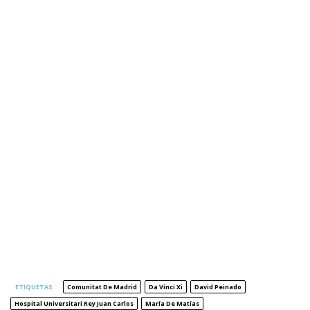
ETIQUETAS
Comunitat De Madrid
Da Vinci Xi
David Peinado
Hospital Universitari Rey Juan Carlos
María De Matías