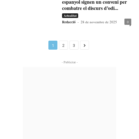
espanyol signen un conveni per
combatre el discurs d’odi...
Actualitat
Redacció
-
28 de novembre de 2025
0
1
2
3
- Publicitat -