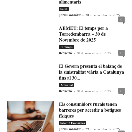
alimentaris
Salut
Jordi González
-
30 de novembre de 2025
0
AEMET: El temps per a
Torredembarra – 30 de
Novembre de 2025
El Temps
Redacció
-
30 de novembre de 2025
0
El Govern presenta el balanç de
la sinistralitat viària a Catalunya
fins al 30...
Actualitat
Redacció
-
30 de novembre de 2025
0
Els consumidors rurals tenen
barreres per accedir a botigues
físiques
Selecció Econòmica
Jordi González
-
29 de novembre de 2025