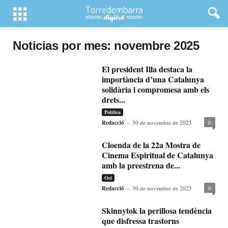
Noticias por mes: novembre 2025
El president Illa destaca la
importància d’una Catalunya
solidària i compromesa amb els
drets...
Política
Redacció
-
30 de novembre de 2025
0
Cloenda de la 22a Mostra de
Cinema Espiritual de Catalunya
amb la preestrena de...
Oci
Redacció
-
30 de novembre de 2025
0
Skinnytok la perillosa tendència
que disfressa trastorns