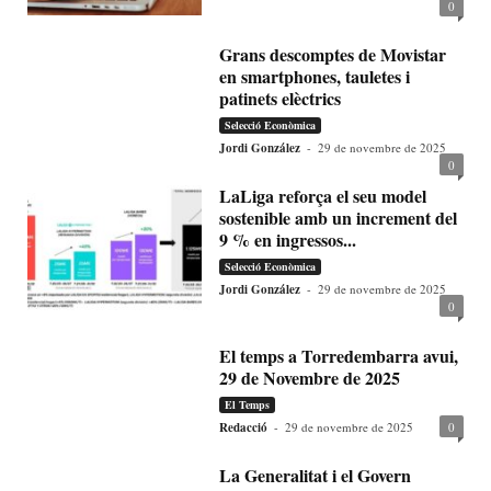
0
Grans descomptes de Movistar
en smartphones, tauletes i
patinets elèctrics
Selecció Econòmica
Jordi González
-
29 de novembre de 2025
0
LaLiga reforça el seu model
sostenible amb un increment del
9 % en ingressos...
Selecció Econòmica
Jordi González
-
29 de novembre de 2025
0
El temps a Torredembarra avui,
29 de Novembre de 2025
El Temps
Redacció
-
29 de novembre de 2025
0
La Generalitat i el Govern