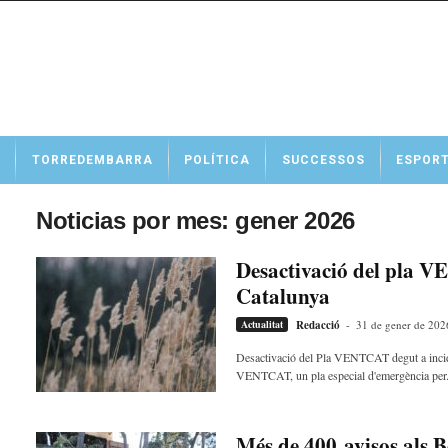
N
TORREDEMBARRA
POLÍTICA
SUCCESSOS
ESPOR
o
t
í
Noticias por mes: gener 2026
c
i
Desactivació del pla V
e
Catalunya
s
d
Actualitat
Redacció
-
31 de gener de 202
e
T
Desactivació del Pla VENTCAT degut a inciden
VENTCAT, un pla especial d'emergència per.
o
r
r
e
Més de 400 avisos als B