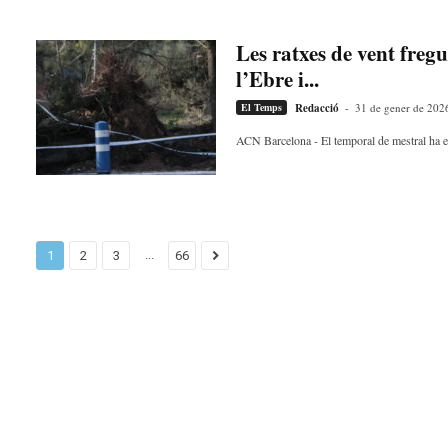
Les ratxes de vent fre
l’Ebre i...
El Temps
Redacció
-
31 de gener de 202
ACN Barcelona - El temporal de mestral ha ent
...
1
2
3
66