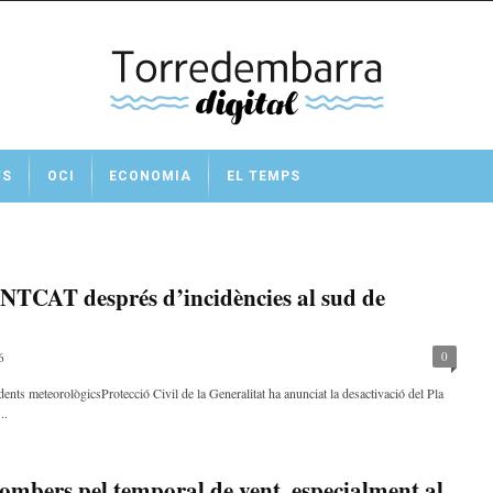
TS
OCI
ECONOMIA
EL TEMPS
ENTCAT després d’incidències al sud de
0
6
ts meteorològicsProtecció Civil de la Generalitat ha anunciat la desactivació del Pla
..
ombers pel temporal de vent, especialment al