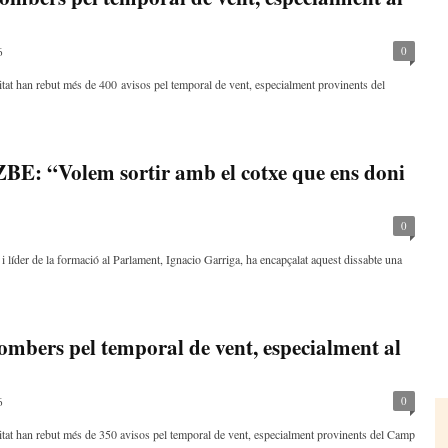
0
6
at han rebut més de 400 avisos pel temporal de vent, especialment provinents del
ZBE: “Volem sortir amb el cotxe que ens doni
0
 líder de la formació al Parlament, Ignacio Garriga, ha encapçalat aquest dissabte una
ombers pel temporal de vent, especialment al
0
6
at han rebut més de 350 avisos pel temporal de vent, especialment provinents del Camp