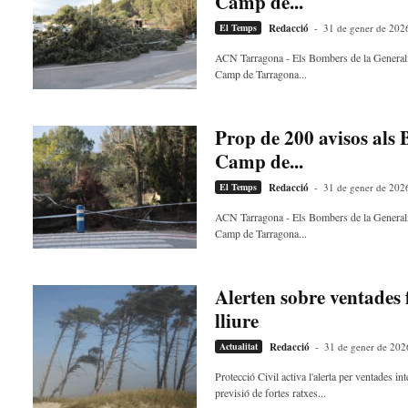
Camp de...
El Temps
Redacció
-
31 de gener de 202
ACN Tarragona - Els Bombers de la Generalit
Camp de Tarragona...
Prop de 200 avisos als 
Camp de...
El Temps
Redacció
-
31 de gener de 202
ACN Tarragona - Els Bombers de la Generalit
Camp de Tarragona...
Alerten sobre ventades f
lliure
Actualitat
Redacció
-
31 de gener de 202
Protecció Civil activa l'alerta per ventades 
previsió de fortes ratxes...