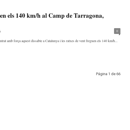
guen els 140 km/h al Camp de Tarragona,
0
6
rat amb força aquest dissabte a Catalunya i les ratxes de vent freguen els 140 km/h...
Página 1 de 66