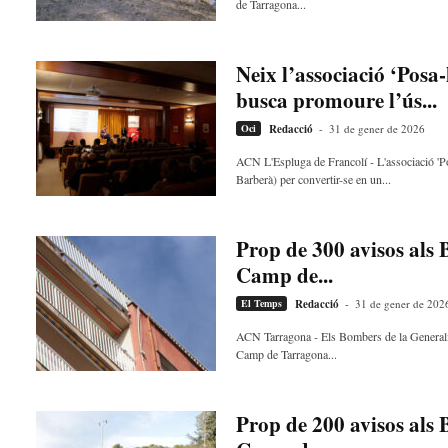
de Tarragona...
Neix l’associació ‘Posa-
busca promoure l’ús...
Oci
Redacció
-
31 de gener de 2026
ACN L'Espluga de Francolí - L'associació 'Pos
Barberà) per convertir-se en un...
Prop de 300 avisos als 
Camp de...
El Temps
Redacció
-
31 de gener de 202
ACN Tarragona - Els Bombers de la Generalit
Camp de Tarragona...
Prop de 200 avisos als 