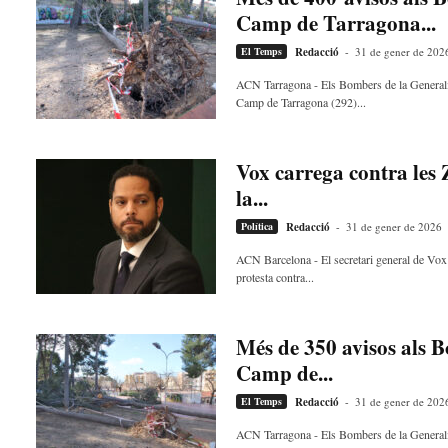
d
Camp de Tarragona...
e
El Temps
Redacció
-
31 de gener de 202
m
b
ACN Tarragona - Els Bombers de la Generalit
a
Camp de Tarragona (292)...
r
r
a
Vox carrega contra les 
a
la...
v
u
Política
Redacció
-
31 de gener de 2026
i
ACN Barcelona - El secretari general de Vox i
protesta contra...
Més de 350 avisos als B
Camp de...
El Temps
Redacció
-
31 de gener de 202
ACN Tarragona - Els Bombers de la Generalit