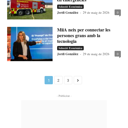
Selecció Econòmica
Jordi González
-
29 de maig de 2026
0
MiiA neix per connectar les
persones grans amb la
tecnologia
Selecció Econòmica
Jordi González
-
29 de maig de 2026
0
1
2
3
- Publicitat -