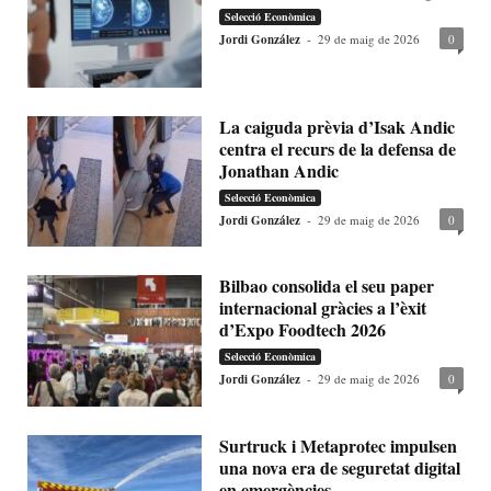
Selecció Econòmica
Jordi González
-
29 de maig de 2026
0
La caiguda prèvia d’Isak Andic
centra el recurs de la defensa de
Jonathan Andic
Selecció Econòmica
Jordi González
-
29 de maig de 2026
0
Bilbao consolida el seu paper
internacional gràcies a l’èxit
d’Expo Foodtech 2026
Selecció Econòmica
Jordi González
-
29 de maig de 2026
0
Surtruck i Metaprotec impulsen
una nova era de seguretat digital
en emergències