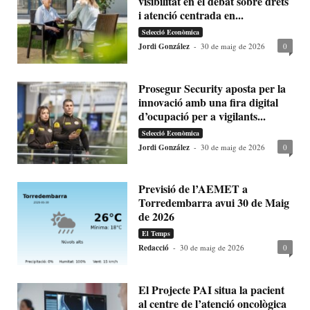
visibilitat en el debat sobre drets
i atenció centrada en...
Selecció Econòmica
Jordi González
-
30 de maig de 2026
0
Prosegur Security aposta per la
innovació amb una fira digital
d’ocupació per a vigilants...
Selecció Econòmica
Jordi González
-
30 de maig de 2026
0
Previsió de l’AEMET a
Torredembarra avui 30 de Maig
de 2026
El Temps
Redacció
-
30 de maig de 2026
0
El Projecte PAI situa la pacient
al centre de l’atenció oncològica