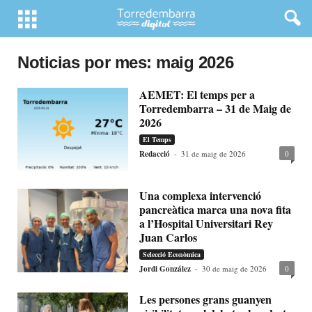
Noticias por mes: maig 2026
AEMET: El temps per a
Torredembarra – 31 de Maig de
2026
El Temps
Redacció
-
31 de maig de 2026
0
Una complexa intervenció
pancreàtica marca una nova fita
a l’Hospital Universitari Rey
Juan Carlos
Selecció Econòmica
Jordi González
-
30 de maig de 2026
0
Les persones grans guanyen