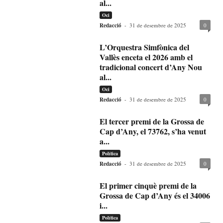
al...
Oci
Redacció
-
31 de desembre de 2025
0
L’Orquestra Simfònica del
Vallès enceta el 2026 amb el
tradicional concert d’Any Nou
al...
Oci
Redacció
-
31 de desembre de 2025
0
El tercer premi de la Grossa de
Cap d’Any, el 73762, s’ha venut
a...
Política
Redacció
-
31 de desembre de 2025
0
El primer cinquè premi de la
Grossa de Cap d’Any és el 34006
i...
Política