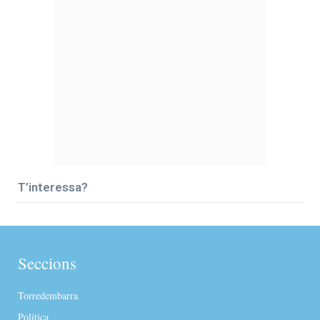
T’interessa?
Seccions
Torredembarra
Política