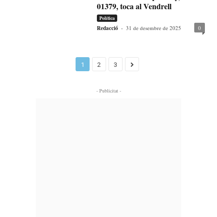
01379, toca al Vendrell
Política
Redacció
-
31 de desembre de 2025
0
1
2
3
- Publicitat -