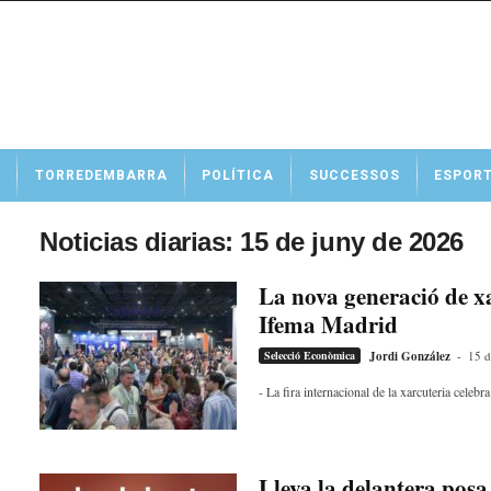
N
TORREDEMBARRA
POLÍTICA
SUCCESSOS
ESPOR
o
t
í
Noticias diarias: 15 de juny de 2026
c
i
La nova generació de x
e
Ifema Madrid
s
d
Selecció Econòmica
Jordi González
-
15 d
e
T
- La fira internacional de la xarcuteria celeb
o
r
r
e
Lleva la delantera posa 