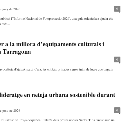
0
e juny de 2026
licat l’'Informe Nacional de Fotoprotecció 2026', una guia orientada a ajudar els
s més...
r a la millora d’equipaments culturals i
 a Tarragona
0
catòria d'ajutsA partir d'ara, les entitats privades sense ànim de lucre que tinguin
 lideratge en neteja urbana sostenible durant
0
e juny de 2026
 El Palmar de Troya desperten l’interès dels professionals Surtruck ha tancat amb un