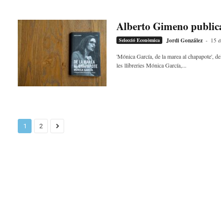
Alberto Gimeno publica
Selecció Econòmica
Jordi González
-
15 d
'Mónica García, de la marea al chapapote', del
les llibreries Mónica García,...
1
2