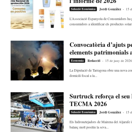
l’informe de 2026
Selecció Econòmica
Jordi González
-
15 d
L’Associació Espanyola de Consumidors ha pub
consumidors a identificar els productes solar
Convocatòria d’ajuts pe
elements patrimonials
Economia
Redacció
-
15 de juny de 2026
La Diputació de Tarragona obre una nova convo
domicili fiscal a la...
Surtruck reforça el seu
TECMA 2026
Selecció Econòmica
Jordi González
-
15 d
Els hidronetejadors de Mairena del Aljarafe i
balanç molt positiu la seva...