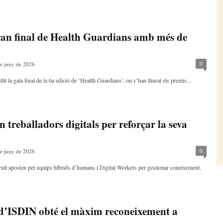
ran final de Health Guardians amb més de
0
e juny de 2026
 la gala final de la 6a edició de ‘Health Guardians’, on s’han lliurat els premis...
 treballadors digitals per reforçar la seva
0
e juny de 2026
t aposten per equips híbrids d’humans i Digital Workers per gestionar coneixement,
.
l d’ISDIN obté el màxim reconeixement a