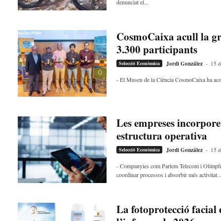
denunciat el...
CosmoCaixa acull la g
3.300 participants
Selecció Econòmica
Jordi González
-
15 d
- El Museu de la Ciència CosmoCaixa ha acollit
Les empreses incorporen
estructura operativa
Selecció Econòmica
Jordi González
-
15 d
- Companyies com Parlem Telecom i Olimpfrui
coordinar processos i absorbir més activitat..
La fotoprotecció facia