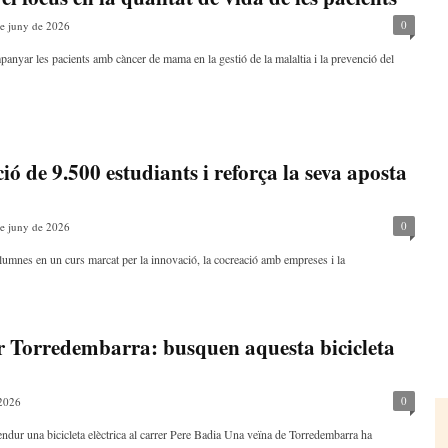
0
e juny de 2026
anyar les pacients amb càncer de mama en la gestió de la malaltia i la prevenció del
ó de 9.500 estudiants i reforça la seva aposta
0
e juny de 2026
umnes en un curs marcat per la innovació, la cocreació amb empreses i la
r Torredembarra: busquen aquesta bicicleta
0
 2026
n endur una bicicleta elèctrica al carrer Pere Badia Una veïna de Torredembarra ha