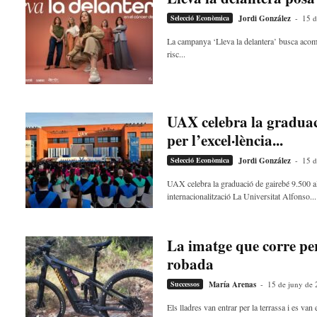
d
Selecció Econòmica
Jordi González
-
15 d
e
m
La campanya ‘Lleva la delantera’ busca acomp
b
risc...
a
r
r
a
UAX celebra la graduaci
a
per l’excel·lència...
v
u
Selecció Econòmica
Jordi González
-
15 d
i
UAX celebra la graduació de gairebé 9.500 al
internacionalització La Universitat Alfonso...
La imatge que corre pe
robada
Successos
María Arenas
-
15 de juny de
Els lladres van entrar per la terrassa i es va