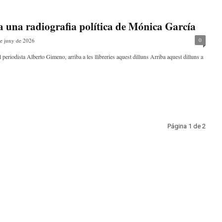
 una radiografia política de Mónica García
0
e juny de 2026
 periodista Alberto Gimeno, arriba a les llibreries aquest dilluns Arriba aquest dilluns a
Página 1 de 2