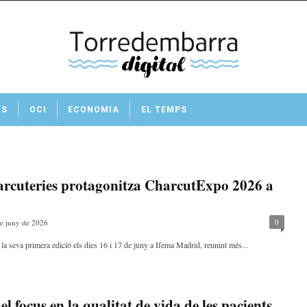
TS
OCI
ECONOMIA
EL TEMPS
arcuteries protagonitza CharcutExpo 2026 a
0
e juny de 2026
ra la seva primera edició els dies 16 i 17 de juny a Ifema Madrid, reunint més...
el focus en la qualitat de vida de les pacients